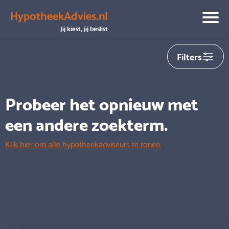
HypotheekAdvies.nl
We hebben helaas
0
adviseurs gevonden die aansluiten op
Jij kiest, jij beslist
jouw zoekopdracht
Filters
Probeer het opnieuw met
een andere zoekterm.
Klik hier om alle hypotheekadviseurs te tonen.