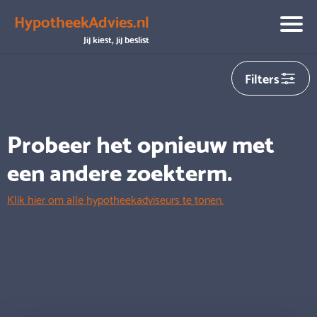
HypotheekAdvies.nl
We hebben helaas
0
adviseurs gevonden die aansluiten op
Jij kiest, jij beslist
jouw zoekopdracht
Filters
Probeer het opnieuw met
een andere zoekterm.
Klik hier om alle hypotheekadviseurs te tonen.