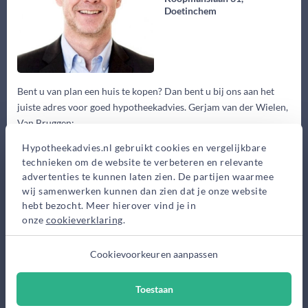
Doetinchem
Bent u van plan een huis te kopen? Dan bent u bij ons aan het
juiste adres voor goed hypotheekadvies. Gerjam van der Wielen,
Van Bruggen:...
Hypotheekadvies.nl gebruikt cookies en vergelijkbare
Eerste gesprek
technieken om de website te verbeteren en relevante
0,-
advertenties te kunnen laten zien. De partijen waarmee
Advieskosten
wij samenwerken kunnen dan zien dat je onze website
hebt bezocht. Meer hierover vind je in
2.350,-
onze
cookieverklaring
.
Maak gratis afspraak
Cookievoorkeuren aanpassen
Meer informatie
Toestaan