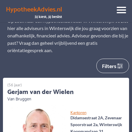
HypotheekAdvies.nl
Hypotheekadviseur Winterswijk
Jij kiest, jij beslist
Op zoek naar een hypotheekadviseur in Winterswijk? Je ziet
hier alle adviseurs in Winterswijk die jou graag voorzien van
onafhankelijk, financieel advies. Adviseur gevonden die bij je
past? Vraag dan geheel vrijblijvend een gratis
oriëntatiegesprek aan.
Filters
(56 jaar)
Gerjam van der Wielen
Van Bruggen
Kantoren
Didamsestraat 2A, Zevenaar
Spoorstraat 2a, Winterswijk
Koopmanslaan 31,