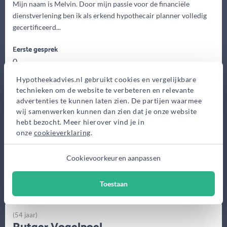
Mijn naam is Melvin. Door mijn passie voor de financiële
dienstverlening ben ik als erkend hypothecair planner volledig
gecertificeerd...
Eerste gesprek
0,-
Advieskosten
Hypotheekadvies.nl gebruikt cookies en vergelijkbare
2.500,-
technieken om de website te verbeteren en relevante
advertenties te kunnen laten zien. De partijen waarmee
wij samenwerken kunnen dan zien dat je onze website
hebt bezocht. Meer hierover vind je in
onze
cookieverklaring
.
Maak gratis afspraak
Cookievoorkeuren aanpassen
Meer informatie
Toestaan
(54 jaar)
Rutger Vogelpoel