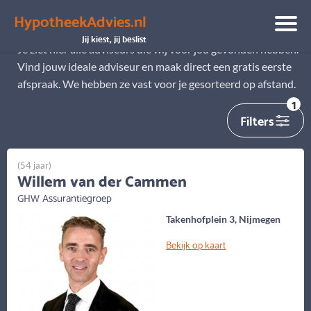
HypotheekAdvies.nl
Alle adviseurs
Jij kiest, jij beslist
Je ziet hier alle adviseurs die wij voor jou gevonden hebben.
Vind jouw ideale adviseur en maak direct een gratis eerste
afspraak. We hebben ze vast voor je gesorteerd op afstand.
1
Filters
(54 jaar)
Willem van der Cammen
GHW Assurantiegroep
Takenhofplein 3, Nijmegen
Bekijk op kaart