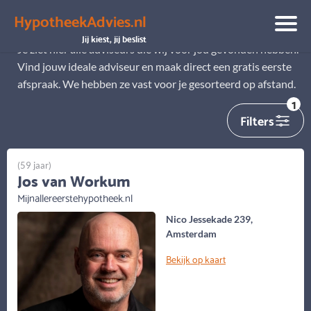
HypotheekAdvies.nl
Alle adviseurs
Jij kiest, jij beslist
Je ziet hier alle adviseurs die wij voor jou gevonden hebben.
Vind jouw ideale adviseur en maak direct een gratis eerste
afspraak. We hebben ze vast voor je gesorteerd op afstand.
1
Filters
(59 jaar)
Jos van Workum
Mijnallereerstehypotheek.nl
Nico Jessekade 239,
Amsterdam
Bekijk op kaart