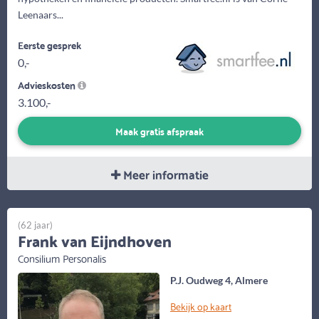
Leenaars...
Eerste gesprek
0,-
Advieskosten
3.100,-
Maak gratis afspraak
Meer informatie
(62 jaar)
Frank van Eijndhoven
Consilium Personalis
P.J. Oudweg 4, Almere
Bekijk op kaart