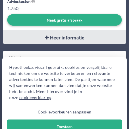
Advieskosten
1.750,-
Maak gratis afspraak
Meer informatie
(55 jaar)
Marcel Schoon
Hypotheekadvies.nl gebruikt cookies en vergelijkbare
Van Bruggen
technieken om de website te verbeteren en relevante
advertenties te kunnen laten zien. De partijen waarmee
Kantoren
wij samenwerken kunnen dan zien dat je onze website
Laan Nieuwer-Amstel 3,
hebt bezocht. Meer hierover vind je in
Amstelveen
onze
cookieverklaring
.
Deymanstraat 18F,
Amsterdam
Cookievoorkeuren aanpassen
Toestaan