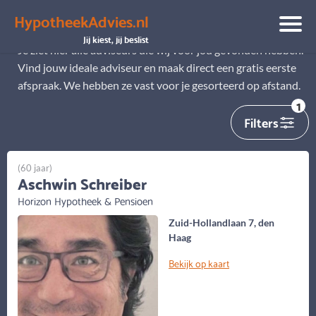
HypotheekAdvies.nl
Alle adviseurs
Jij kiest, jij beslist
Je ziet hier alle adviseurs die wij voor jou gevonden hebben.
Vind jouw ideale adviseur en maak direct een gratis eerste
afspraak. We hebben ze vast voor je gesorteerd op afstand.
1
Filters
(60 jaar)
Aschwin Schreiber
Horizon Hypotheek & Pensioen
Zuid-Hollandlaan 7, den
Haag
Bekijk op kaart