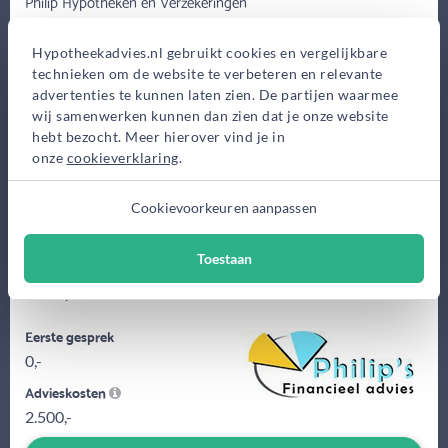
Philip Hypotheken en Verzekeringen
Jaap Hoekdreef 18, den Haag
Hypotheekadvies.nl gebruikt cookies en vergelijkbare
Bekijk op kaart
technieken om de website te verbeteren en relevante
advertenties te kunnen laten zien. De partijen waarmee
wij samenwerken kunnen dan zien dat je onze website
hebt bezocht. Meer hierover vind je in
onze
cookieverklaring
.
Cookievoorkeuren aanpassen
Hypotheekadvies aan huis op een tijdstip dat schikt. Met
Toestaan
aandacht voor alle wensen van de klant en op basis daarvan het
meest passende...
Eerste gesprek
0,-
Advieskosten
2.500,-