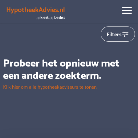
HypotheekAdvies.nl
We hebben helaas
0
adviseurs gevonden die aansluiten op
Jij kiest, jij beslist
jouw zoekopdracht
Filters
Probeer het opnieuw met
een andere zoekterm.
Klik hier om alle hypotheekadviseurs te tonen.