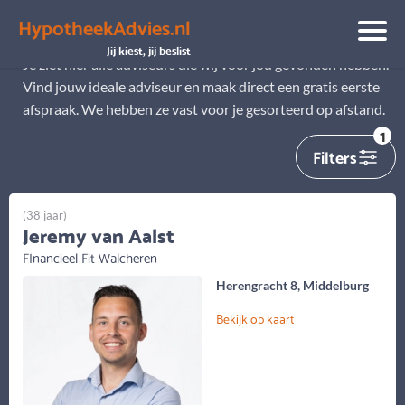
HypotheekAdvies.nl
Alle adviseurs
Jij kiest, jij beslist
Je ziet hier alle adviseurs die wij voor jou gevonden hebben.
Vind jouw ideale adviseur en maak direct een gratis eerste
afspraak. We hebben ze vast voor je gesorteerd op afstand.
1
Filters
(38 jaar)
Jeremy van Aalst
FInancieel Fit Walcheren
Herengracht 8, Middelburg
Bekijk op kaart