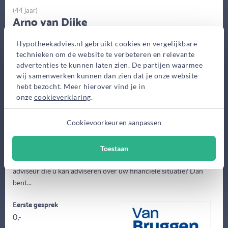
(44 jaar)
Arno van Dijke
Van Bruggen
Hypotheekadvies.nl gebruikt cookies en vergelijkbare
technieken om de website te verbeteren en relevante
Kantoren
advertenties te kunnen laten zien. De partijen waarmee
Piet Heinstraat 6, Goes
wij samenwerken kunnen dan zien dat je onze website
Oostelijk Bolwerk 7,
hebt bezocht. Meer hierover vind je in
Terneuzen
onze
cookieverklaring
.
Oostperkweg 31, Middelburg
,
Cookievoorkeuren aanpassen
Voorstraat 15, Middelharnis
Toestaan
Bent u op zoek naar een hypotheekadviseur en/of een financieel
adviseur die u kan adviseren over uw financiële situatie? Dan
bent...
Eerste gesprek
0,-