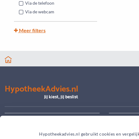
Via de telefoon
Via de webcam
Meer filters
HypotheekAdvies.nl
Jij kiest, jij beslist
Alles over advies
Je hypoth
Hypotheekadvies.nl gebruikt cookies en vergelij