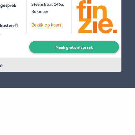
 gesprek
Steenstraat 146a,
Boxmeer
Bekijk op kaart
skosten
-
Maak gratis afspraak
ie