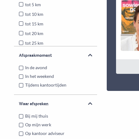
tot 5 km
tot 10 km
tot 15 km
tot 20 km
tot 25 km
Heel Nederland
Afspraakmoment
In de avond
In het weekend
Tijdens kantoortijden
Waar afspreken
Bij mij thuis
Op mijn werk
Op kantoor adviseur