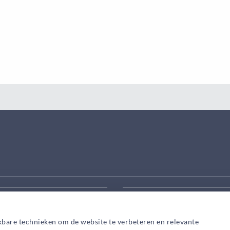
eek aanpassen
Zoek snel een adviseur in
kbare technieken om de website te verbeteren en relevante