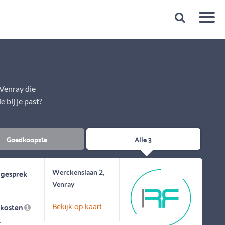
Snelheid
Plan een gratis 1e gesprek binnen 1 minuut
 Venray die
 bij je past?
Goedkoopste
Alle 3
 gesprek
Werckenslaan 2,
Venray
Bekijk op kaart
skosten
-