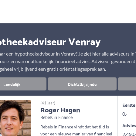
Aanbod
Keuze uit vele onafhankelijke adviseurs
theekadviseur Venray
ar een hypotheekadviseur in Venray? Je ziet hier alle adviseurs in
oorzien van onafhankelijk, financieel advies. Adviseur gevonden die
eheel vrijblijvend een gratis oriëntatiegesprek aan.
Landelijk
Dichtstbijzijnde
(41 jaar)
Eerste
Roger Hagen
0,-
Rebels in Finance
Advie
Rebels in Finance vindt dat het tijd is
voor een nieuwe manier van financieel
2.450,