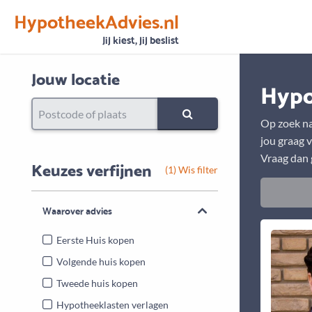
HypotheekAdvies.nl
Vertrouwen
Alle basisgegevens zijn gecontroleerd
Jij kiest, jij beslist
Jouw locatie
Hypo
Op zoek na
jou graag v
Vraag dan g
Keuzes verfijnen
(1) Wis filter
Waarover advies
Eerste Huis kopen
Volgende huis kopen
Tweede huis kopen
Hypotheeklasten verlagen