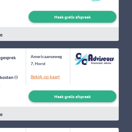
Maak gratis afspraak
ie
 gesprek
Americaanseweg
7, Horst
Bekijk op kaart
skosten
-
Maak gratis afspraak
ie