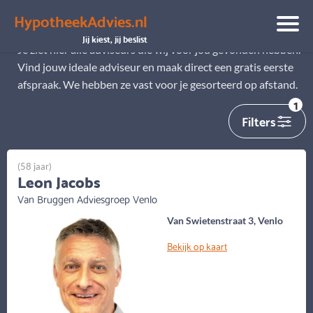
HypotheekAdvies.nl
Alle adviseurs
Jij kiest, jij beslist
Je ziet hier alle adviseurs die wij voor jou gevonden hebben.
Vind jouw ideale adviseur en maak direct een gratis eerste
afspraak. We hebben ze vast voor je gesorteerd op afstand.
1
Filters
(58 jaar)
Leon Jacobs
Van Bruggen Adviesgroep Venlo
Van Swietenstraat 3, Venlo
Bekijk op kaart