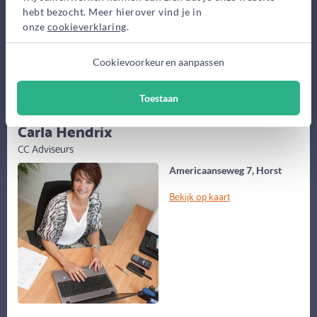
hebt bezocht. Meer hierover vind je in
Maak gratis afspraak
onze
cookieverklaring
.
Meer informatie
Cookievoorkeuren aanpassen
Toestaan
(58 jaar)
Carla Hendrix
CC Adviseurs
Americaanseweg 7, Horst
Bekijk op kaart