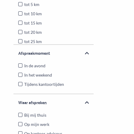
tot 5 km
tot 10 km
tot 15 km
tot 20 km
tot 25 km
Heel Nederland
Afspraakmoment
In de avond
In het weekend
Tijdens kantoortijden
Waar afspreken
Bij mij thuis
Op mijn werk
Op kantoor adviseur