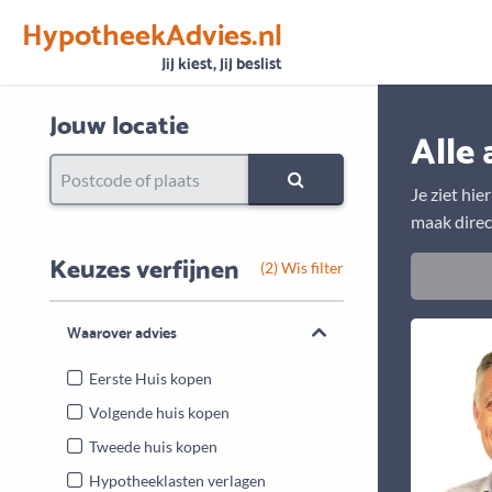
HypotheekAdvies.nl
Vertrouwen
Alle basisgegevens zijn gecontroleerd
Jij kiest, jij beslist
Jouw locatie
Alle 
Je ziet hie
maak direc
Keuzes verfijnen
(2) Wis filter
Waarover advies
Eerste Huis kopen
Volgende huis kopen
Tweede huis kopen
Hypotheeklasten verlagen