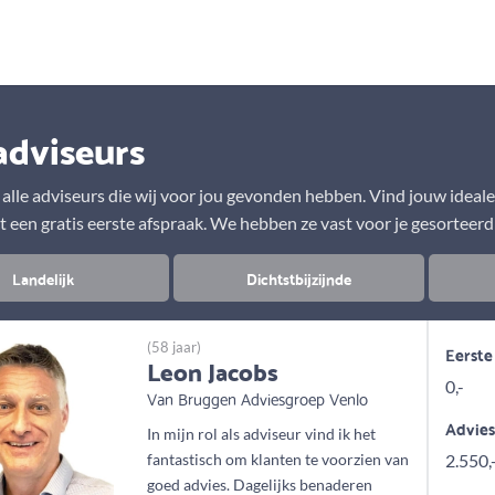
Aanbod
Keuze uit vele onafhankelijke adviseurs
adviseurs
r alle adviseurs die wij voor jou gevonden hebben. Vind jouw ideal
t een gratis eerste afspraak. We hebben ze vast voor je gesorteerd
Landelijk
Dichtstbijzijnde
(58 jaar)
Eerste
Leon Jacobs
0,-
Van Bruggen Adviesgroep Venlo
Advie
In mijn rol als adviseur vind ik het
fantastisch om klanten te voorzien van
2.550,
goed advies. Dagelijks benaderen