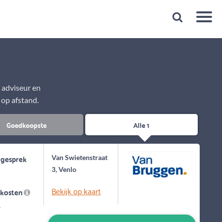
Snelheid
Plan een gratis 1e gesprek binnen 1 minuut
e adviseur en
 op afstand.
Goedkoopste
Alle 1
 gesprek
Van Swietenstraat
3, Venlo
Bekijk op kaart
skosten
-