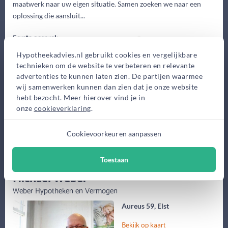
maatwerk naar uw eigen situatie. Samen zoeken we naar een
oplossing die aansluit...
Eerste gesprek
0,-
Hypotheekadvies.nl gebruikt cookies en vergelijkbare
Advieskosten
technieken om de website te verbeteren en relevante
advertenties te kunnen laten zien. De partijen waarmee
2.500,-
wij samenwerken kunnen dan zien dat je onze website
Maak gratis afspraak
hebt bezocht. Meer hierover vind je in
onze
cookieverklaring
.
Meer informatie
Cookievoorkeuren aanpassen
Toestaan
(58 jaar)
Michael Weber
Weber Hypotheken en Vermogen
Aureus 59, Elst
Bekijk op kaart