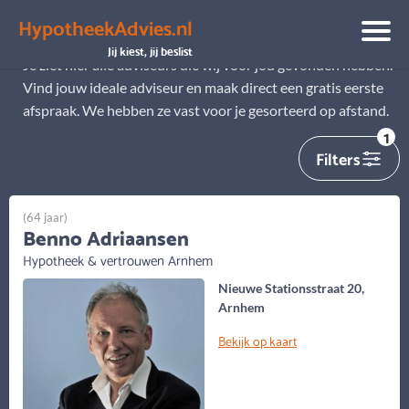
HypotheekAdvies.nl
Alle adviseurs
Jij kiest, jij beslist
Je ziet hier alle adviseurs die wij voor jou gevonden hebben.
Vind jouw ideale adviseur en maak direct een gratis eerste
afspraak. We hebben ze vast voor je gesorteerd op afstand.
1
Filters
(64 jaar)
Benno Adriaansen
Hypotheek & vertrouwen Arnhem
Nieuwe Stationsstraat 20,
Arnhem
Bekijk op kaart