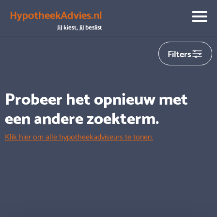
HypotheekAdvies.nl
We hebben helaas
0
adviseurs gevonden die aansluiten op
Jij kiest, jij beslist
jouw zoekopdracht
Filters
Probeer het opnieuw met
een andere zoekterm.
Klik hier om alle hypotheekadviseurs te tonen.