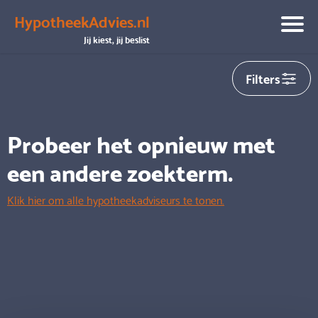
HypotheekAdvies.nl
We hebben helaas
0
adviseurs gevonden die aansluiten op
Jij kiest, jij beslist
jouw zoekopdracht
Filters
Probeer het opnieuw met
een andere zoekterm.
Klik hier om alle hypotheekadviseurs te tonen.