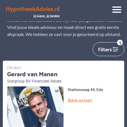
HypotheekAdvies.nl
Alle adviseurs
Jij kiest, jij beslist
Je ziet hier alle adviseurs die wij voor jou gevonden hebben.
Vind jouw ideale adviseur en maak direct een gratis eerste
afspraak. We hebben ze vast voor je gesorteerd op afstand.
1
Filters
(36 jaar)
Gerard van Manen
Stargroup BV Financieel Advies
Stationsweg 44, Ede
Bekijk op kaart