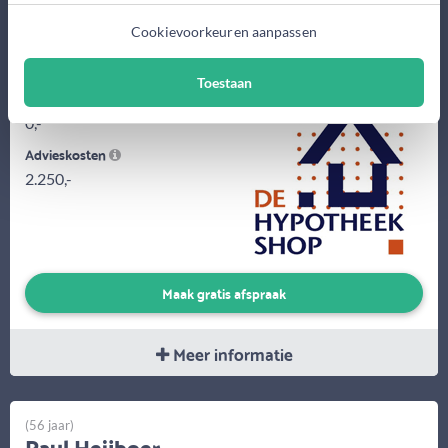
De Hypotheekshop Ede is 100% onafhankelijk en geeft al 25 jaar
Cookievoorkeuren aanpassen
persoonlijk hypotheekadvies in Ede, Veenendaal, Barneveld en
omstreken! Bij...
Toestaan
Eerste gesprek
0,-
Advieskosten
2.250,-
Maak gratis afspraak
Meer informatie
(56 jaar)
Paul Heijboer