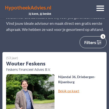
HypotheekAdvies.nl
Alle adviseurs
Jij kiest, jij beslist
Je ziet hier alle adviseurs die wij voor jou gevonden hebben.
Vind jouw ideale adviseur en maak direct een gratis eerste
afspraak. We hebben ze vast voor je gesorteerd op afstand.
1
Filters
(53 jaar)
Wouter Feskens
Feskens Financieel Advies B.V.
Nijendal 36, Driebergen-
Rijsenburg
Bekijk op kaart