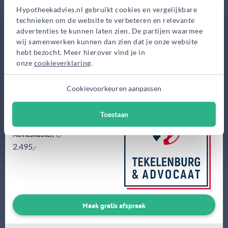
Hypotheekadvies.nl gebruikt cookies en vergelijkbare
technieken om de website te verbeteren en relevante
advertenties te kunnen laten zien. De partijen waarmee
wij samenwerken kunnen dan zien dat je onze website
hebt bezocht. Meer hierover vind je in
Met mijn ruim 20 jaar ervaring op het gebied van financiële
onze
cookieverklaring
.
dienstverlening weet ik inmiddels goed wat er allemaal komt
kijken bij...
Cookievoorkeuren aanpassen
Eerste gesprek
Toestaan
0,-
Advieskosten
2.495,-
Maak gratis afspraak