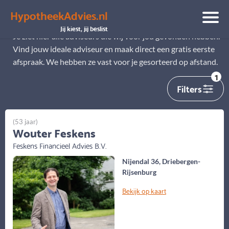
HypotheekAdvies.nl
Alle adviseurs
Jij kiest, jij beslist
Je ziet hier alle adviseurs die wij voor jou gevonden hebben.
Vind jouw ideale adviseur en maak direct een gratis eerste
afspraak. We hebben ze vast voor je gesorteerd op afstand.
1
Filters
(53 jaar)
Wouter Feskens
Feskens Financieel Advies B.V.
Nijendal 36, Driebergen-
Rijsenburg
Bekijk op kaart