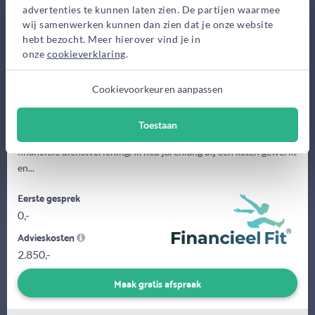
Bekijk op kaart
advertenties te kunnen laten zien. De partijen waarmee
wij samenwerken kunnen dan zien dat je onze website
hebt bezocht. Meer hierover vind je in
onze
cookieverklaring
.
Cookievoorkeuren aanpassen
Toestaan
Ik ben Jerry Muller en ik ben sinds 2001 werkzaam binnen de
financiële dienstverlening. Ik heb jarenlang bij een keten gewerkt
en...
Eerste gesprek
0,-
Advieskosten
2.850,-
Maak gratis afspraak