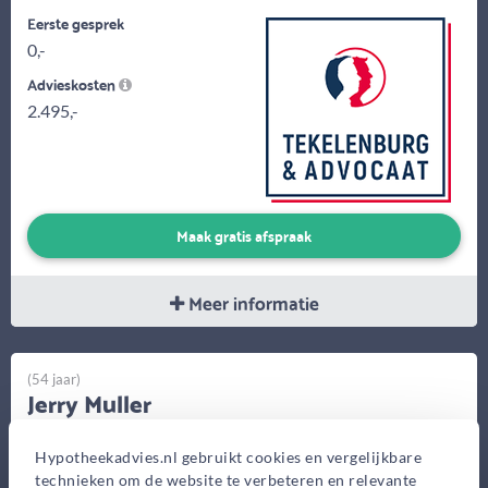
Eerste gesprek
0,-
Advieskosten
2.495,-
Maak gratis afspraak
Meer informatie
(54 jaar)
Jerry Muller
Financieel Fit Utrecht Centrum
Hypotheekadvies.nl gebruikt cookies en vergelijkbare
Lucasbolwerk 6, Utrecht
technieken om de website te verbeteren en relevante