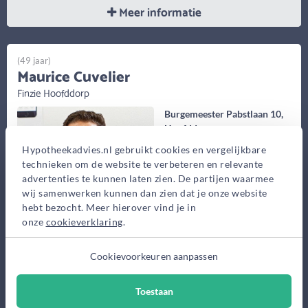
Meer informatie
(49 jaar)
Maurice Cuvelier
Finzie Hoofddorp
Burgemeester Pabstlaan 10,
Hoofddorp
Hypotheekadvies.nl gebruikt cookies en vergelijkbare
Bekijk op kaart
technieken om de website te verbeteren en relevante
advertenties te kunnen laten zien. De partijen waarmee
wij samenwerken kunnen dan zien dat je onze website
hebt bezocht. Meer hierover vind je in
onze
cookieverklaring
.
Cookievoorkeuren aanpassen
Ik ben Maurice Cuvelier, 41 jaar en met mijn gezin woonachtig in
Bovenkerk. Ik ben geboren in Warmond en opgegroeid in
Toestaan
Hoofddorp. Vóór...