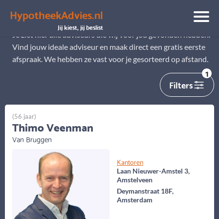
HypotheekAdvies.nl
Alle adviseurs
Jij kiest, jij beslist
Je ziet hier alle adviseurs die wij voor jou gevonden hebben.
Vind jouw ideale adviseur en maak direct een gratis eerste
afspraak. We hebben ze vast voor je gesorteerd op afstand.
1
Filters
(56 jaar)
Thimo Veenman
Van Bruggen
Kantoren
Laan Nieuwer-Amstel 3,
Amstelveen
Deymanstraat 18F,
Amsterdam