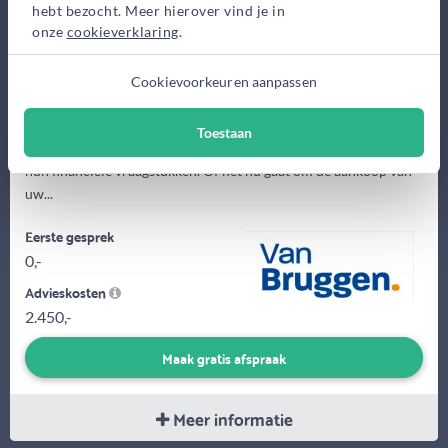
hebt bezocht. Meer hierover vind je in
onze
cookieverklaring
.
Cookievoorkeuren aanpassen
Toestaan
Al ruim 25 jaar begeleid ik met veel plezier mijn klanten bij al
hun financiële vraagstukken. Of het nu gaat om de aankoop van
uw...
Eerste gesprek
0,-
Advieskosten
2.450,-
Maak gratis afspraak
Meer informatie