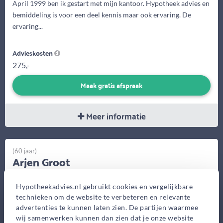
April 1999 ben ik gestart met mijn kantoor. Hypotheek advies en
bemiddeling is voor een deel kennis maar ook ervaring. De
ervaring...
Advieskosten
275,-
Maak gratis afspraak
Meer informatie
(60 jaar)
Arjen Groot
Van Bruggen Adviesgroep Utrecht
Hypotheekadvies.nl gebruikt cookies en vergelijkbare
Vleutenseweg 474, Utrecht
technieken om de website te verbeteren en relevante
Bekijk op kaart
advertenties te kunnen laten zien. De partijen waarmee
wij samenwerken kunnen dan zien dat je onze website