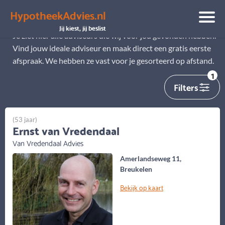
HypotheekAdvies.nl
Alle adviseurs
Jij kiest, jij beslist
Je ziet hier alle adviseurs die wij voor jou gevonden hebben.
Vind jouw ideale adviseur en maak direct een gratis eerste
afspraak. We hebben ze vast voor je gesorteerd op afstand.
1
Filters
(53 jaar)
Ernst van Vredendaal
Van Vredendaal Advies
Amerlandseweg 11,
Breukelen
Bekijk op kaart