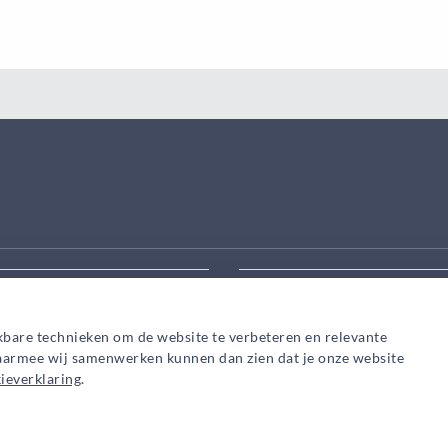
eek aanpassen
Zoek snel een adviseur in
kbare technieken om de website te verbeteren en relevante
waarmee wij samenwerken kunnen dan zien dat je onze website
ieverklaring
.
Privacy
Cookies