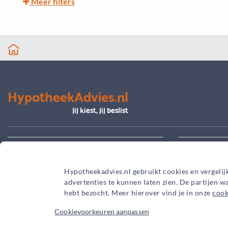
Meer filters
HypotheekAdvies.nl
Jij kiest, jij beslist
Alles over advies
Je hypoth
Hypotheekadvies.nl gebruikt cookies en vergelij
advertenties te kunnen laten zien. De partijen 
hebt bezocht. Meer hierover vind je in onze
cook
Cookievoorkeuren aanpassen