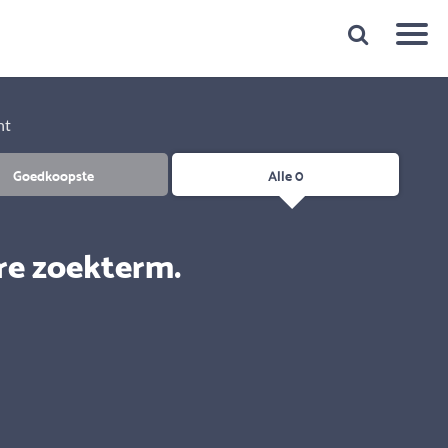
Snelheid
Plan een gratis 1e gesprek binnen 1 minuut
ht
Goedkoopste
Alle 0
re zoekterm.