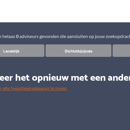
Aanbod
Keuze uit vele onafhankelijke adviseurs
 helaas
0
adviseurs gevonden die aansluiten op jouw zoekopdrac
Landelijk
Dichtstbijzijnde
eer het opnieuw met een ande
m alle hypotheekadviseurs te tonen.