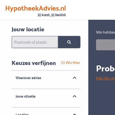
HypotheekAdvies.nl
Vertrouwen
Alle basisgegevens zijn gecontroleerd
Jij kiest, jij beslist
Jouw locatie
We hebben
Keuzes verfijnen
Prob
(1) Wis filter
Klik hier o
Waarover advies
Jouw situatie
Locaties