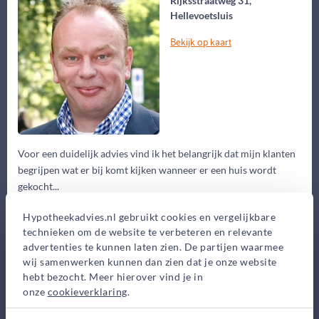
Rijksstraatweg 31,
Hellevoetsluis
Bekijk op kaart
Voor een duidelijk advies vind ik het belangrijk dat mijn klanten
begrijpen wat er bij komt kijken wanneer er een huis wordt
gekocht...
Eerste gesprek
Hypotheekadvies.nl gebruikt cookies en vergelijkbare
technieken om de website te verbeteren en relevante
0,-
advertenties te kunnen laten zien. De partijen waarmee
Advieskosten
wij samenwerken kunnen dan zien dat je onze website
2.450,-
hebt bezocht. Meer hierover vind je in
onze
cookieverklaring
.
Maak gratis afspraak