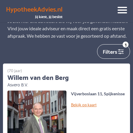
HypotheekAdvies.nl
Alle adviseurs
Jij kiest, jij beslist
Je ziet hier alle adviseurs die wij voor jou gevonden hebben.
Vind jouw ideale adviseur en maak direct een gratis eerste
afspraak. We hebben ze vast voor je gesorteerd op afstand.
1
Filters
(70 jaar)
Willem van den Berg
Asvero B.V.
Vijverboslaan 11, Spijkenisse
Bekijk op kaart