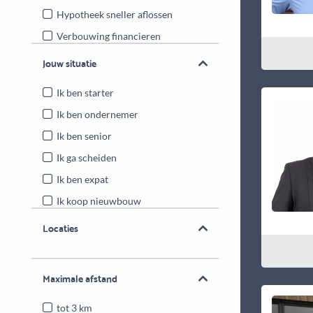
Hypotheek sneller aflossen
Verbouwing financieren
Energiebesparende maatregelen
Jouw situatie
Overwaarde benutten
Ik ben starter
Ik ben ondernemer
Ik ben senior
Ik ga scheiden
Ik ben expat
Ik koop nieuwbouw
Locaties
Maximale afstand
tot 3 km