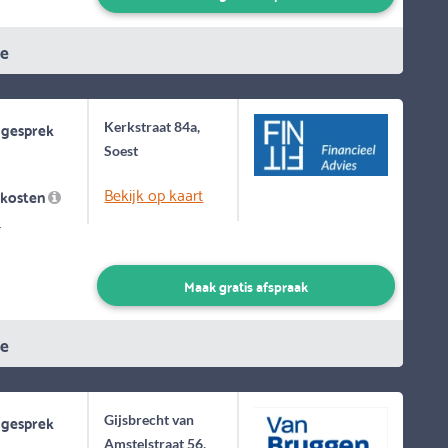
ie
 gesprek
Kerkstraat 84a,
Soest
Bekijk op kaart
skosten
-
Maak gratis afspraak
ie
 gesprek
Gijsbrecht van
Amstelstraat 56,