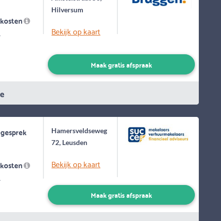
Hilversum
skosten
Bekijk op kaart
-
Maak gratis afspraak
ie
 gesprek
Hamersveldseweg
72, Leusden
Bekijk op kaart
skosten
-
Maak gratis afspraak