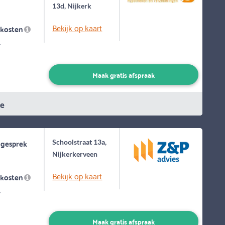
13d, Nijkerk
Bekijk op kaart
skosten
-
Maak gratis afspraak
ie
 gesprek
Schoolstraat 13a,
Nijkerkerveen
Bekijk op kaart
skosten
-
Maak gratis afspraak