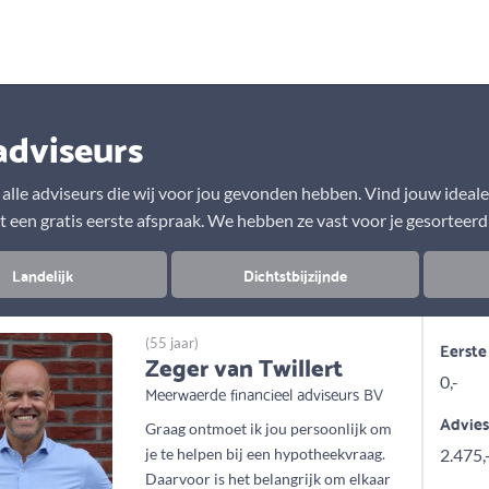
Aanbod
Keuze uit vele onafhankelijke adviseurs
adviseurs
r alle adviseurs die wij voor jou gevonden hebben. Vind jouw ideal
t een gratis eerste afspraak. We hebben ze vast voor je gesorteerd
Landelijk
Dichtstbijzijnde
(55 jaar)
Eerste
Zeger van Twillert
0,-
Meerwaerde financieel adviseurs BV
Advie
Graag ontmoet ik jou persoonlijk om
je te helpen bij een hypotheekvraag.
2.475,
Daarvoor is het belangrijk om elkaar