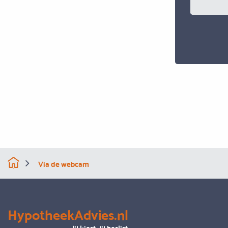
Via de webcam
HypotheekAdvies.nl
Jij kiest, jij beslist