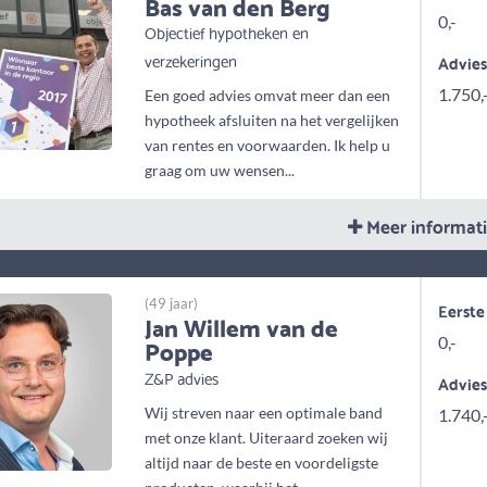
Bas van den Berg
0,-
Objectief hypotheken en
verzekeringen
Advie
1.750,
Een goed advies omvat meer dan een
hypotheek afsluiten na het vergelijken
van rentes en voorwaarden. Ik help u
graag om uw wensen...
Meer informat
(49 jaar)
Eerste
Jan Willem van de
Poppe
0,-
Z&P advies
Advie
Wij streven naar een optimale band
1.740,
met onze klant. Uiteraard zoeken wij
altijd naar de beste en voordeligste