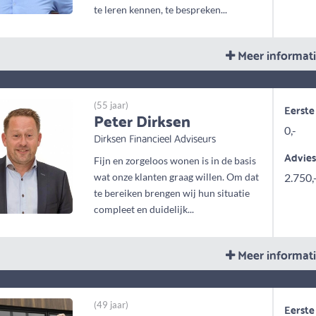
te leren kennen, te bespreken...
Meer informat
(55 jaar)
Eerste
Peter Dirksen
0,-
Dirksen Financieel Adviseurs
Advie
Fijn en zorgeloos wonen is in de basis
wat onze klanten graag willen. Om dat
2.750,
te bereiken brengen wij hun situatie
compleet en duidelijk...
Meer informat
(49 jaar)
Eerste