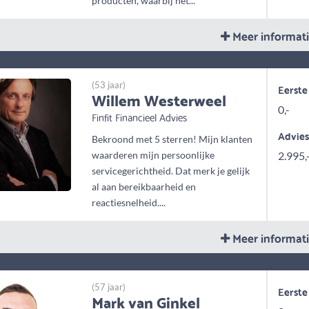
producten, waarbij het...
Meer informat
(53 jaar)
Eerste
Willem Westerweel
0,-
Finfit Financieel Advies
Advie
Bekroond met 5 sterren! Mijn klanten
waarderen mijn persoonlijke
2.995,
servicegerichtheid. Dat merk je gelijk
al aan bereikbaarheid en
reactiesnelheid....
Meer informat
(57 jaar)
Eerste
Mark van Ginkel