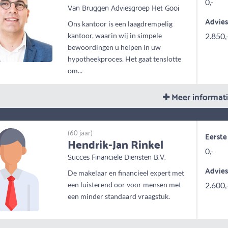
0,-
Van Bruggen Adviesgroep Het Gooi
Advie
Ons kantoor is een laagdrempelig
kantoor, waarin wij in simpele
2.850,
bewoordingen u helpen in uw
hypotheekproces. Het gaat tenslotte
om...
Meer informat
(60 jaar)
Eerste
Hendrik-Jan Rinkel
0,-
Succes Financiële Diensten B.V.
Advie
De makelaar en financieel expert met
een luisterend oor voor mensen met
2.600,
een minder standaard vraagstuk.