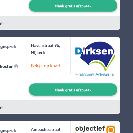
Maak gratis afspraak
ie
 gesprek
Havenstraat 9b,
Nijkerk
Bekijk op kaart
skosten
-
Maak gratis afspraak
ie
 gesprek
Ambachtsstraat