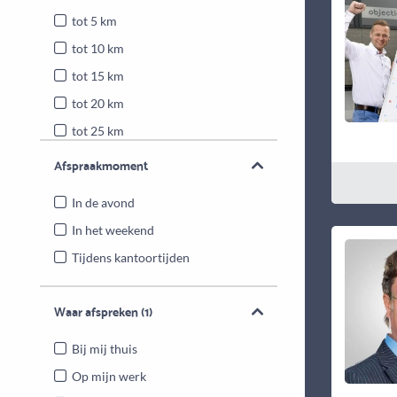
tot 5 km
tot 10 km
tot 15 km
tot 20 km
tot 25 km
Heel Nederland
Afspraakmoment
In de avond
In het weekend
Tijdens kantoortijden
Waar afspreken
(1)
Bij mij thuis
Op mijn werk