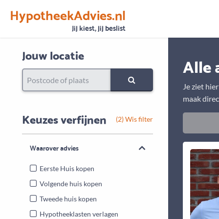
HypotheekAdvies.nl
Vertrouwen
Alle basisgegevens zijn gecontroleerd
Jij kiest, jij beslist
Jouw locatie
Alle 
Je ziet hie
maak direc
Keuzes verfijnen
(2) Wis filter
Waarover advies
Eerste Huis kopen
Volgende huis kopen
Tweede huis kopen
Hypotheeklasten verlagen