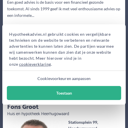
Een goed advies is de basis voor een financieel gezonde
toekomst. Al sinds 1999 geef ik met veel enthousiasme advies op
een informele...
Eerste gesprek
Hypotheekadvies.nl gebruikt cookies en vergelijkbare
0,-
technieken om de website te verbeteren en relevante
Advieskosten
advertenties te kunnen laten zien. De partijen waarmee
2.950,-
wij samenwerken kunnen dan zien dat je onze website
hebt bezocht. Meer hierover vind je in
Maak gratis afspraak
onze
cookieverklaring
.
Meer informatie
Cookievoorkeuren aanpassen
Toestaan
(64 jaar)
Fons Groot
Huis en hypotheek Heerhugowaard
Stationsplein 99,