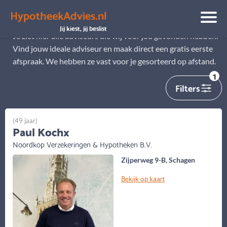
HypotheekAdvies.nl
Alle adviseurs
Jij kiest, jij beslist
Je ziet hier alle adviseurs die wij voor jou gevonden hebben.
Vind jouw ideale adviseur en maak direct een gratis eerste
afspraak. We hebben ze vast voor je gesorteerd op afstand.
1
Filters
(49 jaar)
Paul Kochx
Noordkop Verzekeringen & Hypotheken B.V.
Zijperweg 9-B, Schagen
Bekijk op kaart