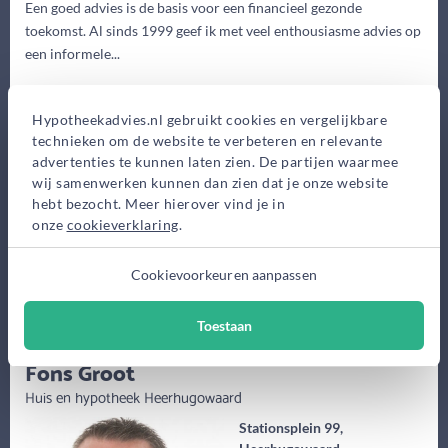
Een goed advies is de basis voor een financieel gezonde
toekomst. Al sinds 1999 geef ik met veel enthousiasme advies op
een informele...
Eerste gesprek
Hypotheekadvies.nl gebruikt cookies en vergelijkbare
0,-
technieken om de website te verbeteren en relevante
Advieskosten
advertenties te kunnen laten zien. De partijen waarmee
2.950,-
wij samenwerken kunnen dan zien dat je onze website
hebt bezocht. Meer hierover vind je in
Maak gratis afspraak
onze
cookieverklaring
.
Meer informatie
Cookievoorkeuren aanpassen
Toestaan
(64 jaar)
Fons Groot
Huis en hypotheek Heerhugowaard
Stationsplein 99,