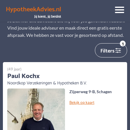
HypotheekAdvies.nl
Alle adviseurs
Jij kiest, jij beslist
Je ziet hier alle adviseurs die wij voor jou gevonden hebben.
Vind jouw ideale adviseur en maak direct een gratis eerste
afspraak. We hebben ze vast voor je gesorteerd op afstand.
1
Filters
(49 jaar)
Paul Kochx
Noordkop Verzekeringen & Hypotheken B.V.
Zijperweg 9-B, Schagen
Bekijk op kaart