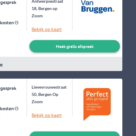
 gesprek
Antwerpsestraat
18, Bergen op
Zoom
skosten
Bekijk op kaart
-
Maak gratis afspraak
ie
 gesprek
Lievevrouwestraat
50, Bergen Op
Zoom
skosten
Bekijk op kaart
-