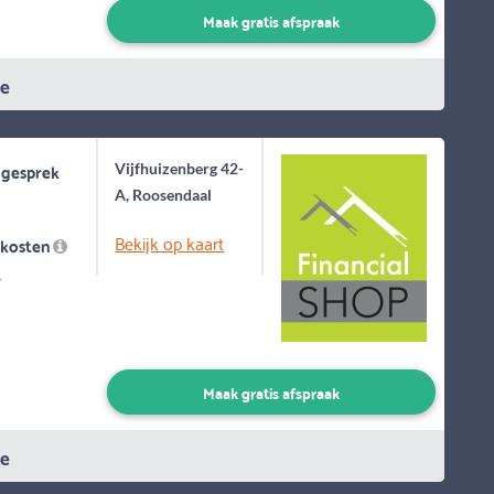
Maak gratis afspraak
ie
 gesprek
Vijfhuizenberg 42-
A, Roosendaal
Bekijk op kaart
skosten
-
Maak gratis afspraak
ie