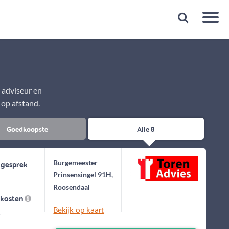
Snelheid
Plan een gratis 1e gesprek binnen 1 minuut
e adviseur en
 op afstand.
Goedkoopste
Alle 8
 gesprek
Burgemeester
Prinsensingel 91H,
Roosendaal
skosten
Bekijk op kaart
-