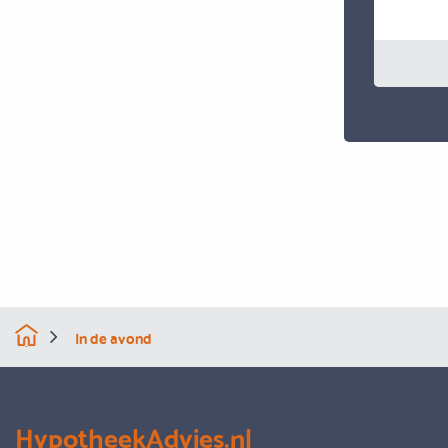
In de avond
HypotheekAdvies.nl