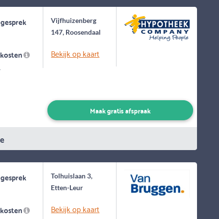
 gesprek
Vijfhuizenberg
147, Roosendaal
Bekijk op kaart
skosten
-
Maak gratis afspraak
ie
 gesprek
Tolhuislaan 3,
Etten-Leur
Bekijk op kaart
skosten