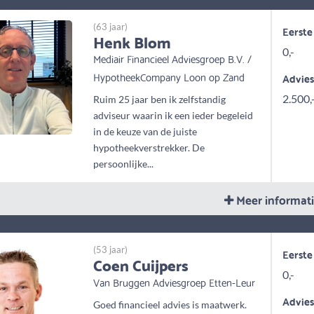
(63 jaar)
Eerste
Henk Blom
0,-
Mediair Financieel Adviesgroep B.V. /
HypotheekCompany Loon op Zand
Advie
2.500,
Ruim 25 jaar ben ik zelfstandig
adviseur waarin ik een ieder begeleid
in de keuze van de juiste
hypotheekverstrekker. De
persoonlijke...
Meer informat
(53 jaar)
Eerste
Coen Cuijpers
0,-
Van Bruggen Adviesgroep Etten-Leur
Advie
Goed financieel advies is maatwerk.