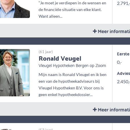
“Je moet je verdiepen in de wensen en
2.791,
de financiële situatie van elke klant.
Want alleen...
Meer informat
(61 jaar)
Eerste
Ronald Veugel
0,-
Vleugel Hypotheken Bergen op Zoom
Advie
Mijn naam is Ronald Vleugel en ik ben
een van de hypotheekadviseurs bij
2.450,
Vleugel Hypotheken B.V. Voor ons is
geen enkel hypotheekdossier...
Meer informat