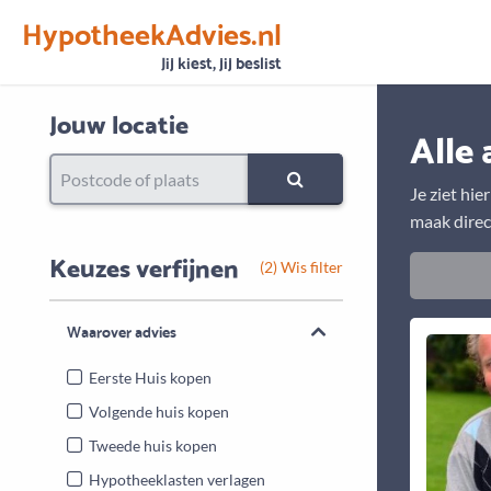
HypotheekAdvies.nl
Vertrouwen
Alle basisgegevens zijn gecontroleerd
Jij kiest, jij beslist
Jouw locatie
Alle 
Je ziet hie
maak direc
Keuzes verfijnen
(2) Wis filter
Waarover advies
Eerste Huis kopen
Volgende huis kopen
Tweede huis kopen
Hypotheeklasten verlagen