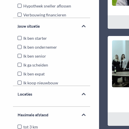
Hypotheek sneller aflossen
Verbouwing financieren
Energiebesparende maatregelen
Jouw situatie
Overwaarde benutten
Ik ben starter
Ik ben ondernemer
Ik ben senior
Ik ga scheiden
Ik ben expat
Ik koop nieuwbouw
Locaties
Maximale afstand
tot 3 km