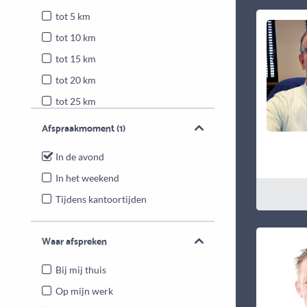
tot 5 km
tot 10 km
tot 15 km
tot 20 km
tot 25 km
Heel Nederland
Afspraakmoment
(1)
In de avond
In het weekend
Tijdens kantoortijden
Waar afspreken
Bij mij thuis
Op mijn werk