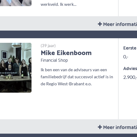
werkveld. Ik werk...
Meer informat
(39 jaar)
Eerste
Mike Eikenboom
0,-
Financial Shop
Advie
Ik ben een van de adviseurs van een
familiebedrijf dat succesvol actief is in
2.900,
de Regio West-Brabant e.o.
Meer informat