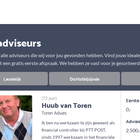
Aanbod
Keuze uit vele onafhankelijke adviseurs
adviseurs
r alle adviseurs die wij voor jou gevonden hebben. Vind jouw ideal
t een gratis eerste afspraak. We hebben ze vast voor je gesorteerd
Landelijk
Dichtstbijzijnde
(72 jaar)
Eerste
Huub van Toren
0,-
Toren Advies
Advie
Ik ben na werkzaam te zijn geweest als
financial controller bij PTT POST,
2.500,
sinds 1997 werkzaam in het financiële