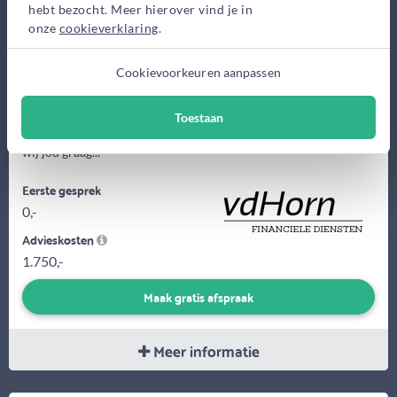
hebt bezocht. Meer hierover vind je in
onze
cookieverklaring
.
Cookievoorkeuren aanpassen
Ons doel is jou snel inzicht te geven op het gebied van
Toestaan
hypotheken. Of je nu starter bent of doorstromer. Ook helpen
wij jou graag...
Eerste gesprek
0,-
Advieskosten
1.750,-
Maak gratis afspraak
Meer informatie