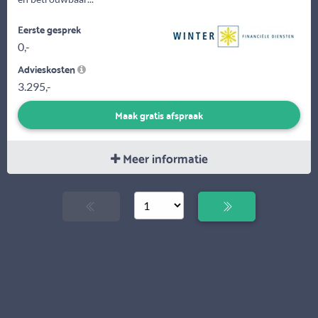
Eerste gesprek
0,-
Advieskosten
3.295,-
Maak gratis afspraak
Meer informatie