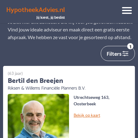
HypotheekAdvies.nl
Alle adviseurs
Jij kiest, jij beslist
Je ziet hier alle adviseurs die wij voor jou gevonden hebben.
Vind jouw ideale adviseur en maak direct een gratis eerste
afspraak. We hebben ze vast voor je gesorteerd op afstand.
1
Filters
(63 jaar)
Bertil den Breejen
Riksen & Willems Financiële Planners B.V.
Utrechtseweg 163,
Oosterbeek
Bekijk op kaart