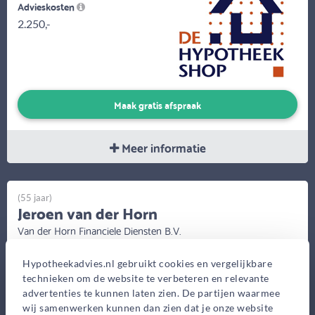
Advieskosten
2.250,-
Maak gratis afspraak
Meer informatie
(55 jaar)
Jeroen van der Horn
Van der Horn Financiele Diensten B.V.
Slijpkruikweg 54, Ede
Hypotheekadvies.nl gebruikt cookies en vergelijkbare
Bekijk op kaart
technieken om de website te verbeteren en relevante
advertenties te kunnen laten zien. De partijen waarmee
wij samenwerken kunnen dan zien dat je onze website