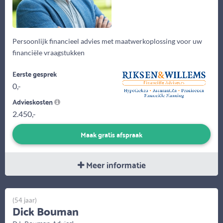
Persoonlijk financieel advies met maatwerkoplossing voor uw
financiële vraagstukken
Eerste gesprek
0,-
Advieskosten
2.450,-
Maak gratis afspraak
Meer informatie
(54 jaar)
Dick Bouman
D.J. Bouman Advies!