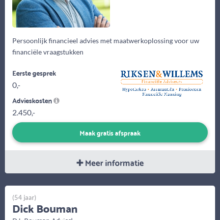
Persoonlijk financieel advies met maatwerkoplossing voor uw
financiële vraagstukken
Eerste gesprek
0,-
Advieskosten
2.450,-
Maak gratis afspraak
Meer informatie
(54 jaar)
Dick Bouman
D.J. Bouman Advies!