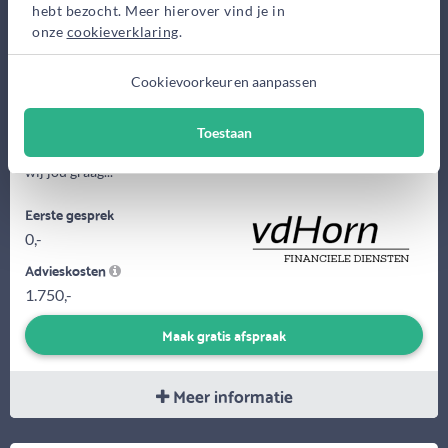
hebt bezocht. Meer hierover vind je in
onze
cookieverklaring
.
Cookievoorkeuren aanpassen
Ons doel is jou snel inzicht te geven op het gebied van
Toestaan
hypotheken. Of je nu starter bent of doorstromer. Ook helpen
wij jou graag...
Eerste gesprek
0,-
Advieskosten
1.750,-
Maak gratis afspraak
Meer informatie