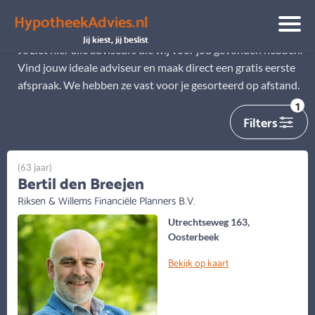
HypotheekAdvies.nl
Alle adviseurs
Jij kiest, jij beslist
Je ziet hier alle adviseurs die wij voor jou gevonden hebben.
Vind jouw ideale adviseur en maak direct een gratis eerste
afspraak. We hebben ze vast voor je gesorteerd op afstand.
1
Filters
(63 jaar)
Bertil den Breejen
Riksen & Willems Financiële Planners B.V.
Utrechtseweg 163,
Oosterbeek
Bekijk op kaart