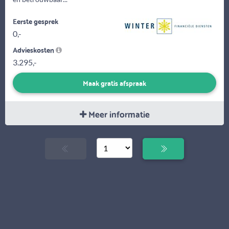
Eerste gesprek
0,-
Advieskosten
3.295,-
Maak gratis afspraak
Meer informatie