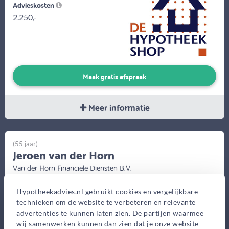
Advieskosten
2.250,-
Maak gratis afspraak
Meer informatie
(55 jaar)
Jeroen van der Horn
Van der Horn Financiele Diensten B.V.
Slijpkruikweg 54, Ede
Hypotheekadvies.nl gebruikt cookies en vergelijkbare
Bekijk op kaart
technieken om de website te verbeteren en relevante
advertenties te kunnen laten zien. De partijen waarmee
wij samenwerken kunnen dan zien dat je onze website