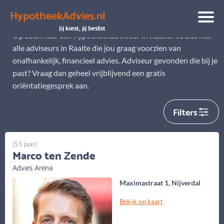
HypotheekAdvies.nl
Hypotheekadviseur Raalte
Jij kiest, jij beslist
Op zoek naar een hypotheekadviseur in Raalte? Je ziet hier
alle adviseurs in Raalte die jou graag voorzien van
onafhankelijk, financieel advies. Adviseur gevonden die bij je
past? Vraag dan geheel vrijblijvend een gratis
oriëntatiegesprek aan.
Filters
(55 jaar)
Marco ten Zende
Advies Arena
Maximastraat 1, Nijverdal
Bekijk op kaart