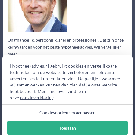
Onafhankelijk, persoonlijk, snel en professioneel. Dat zijn onze
kernwaarden voor het beste hypotheekadvies. Wij vergelijken
meer...
Eerste gesprek
Hypotheekadvies.nl gebruikt cookies en vergelijkbare
technieken om de website te verbeteren en relevante
0,-
advertenties te kunnen laten zien. De partijen waarmee
Advieskosten
wij samenwerken kunnen dan zien dat je onze website
2.495,-
hebt bezocht. Meer hierover vind je in
onze
cookieverklaring
.
Maak gratis afspraak
Cookievoorkeuren aanpassen
Meer informatie
Toestaan