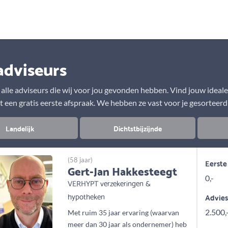
Aanbod
Keuze uit vele onafhankelijke adviseurs
adviseurs
r alle adviseurs die wij voor jou gevonden hebben. Vind jouw ideal
t een gratis eerste afspraak. We hebben ze vast voor je gesorteerd
Landelijk
Dichtstbijzijnde
(58 jaar)
Eerste
Gert-Jan Hakkesteegt
0,-
VERHYPT verzekeringen &
hypotheken
Advie
2.500,
Met ruim 35 jaar ervaring (waarvan
meer dan 30 jaar als ondernemer) heb