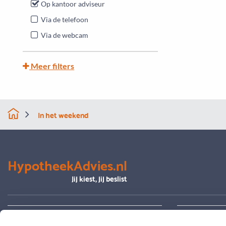
Op kantoor adviseur
Via de telefoon
Via de webcam
Meer filters
In het weekend
HypotheekAdvies.nl
Jij kiest, jij beslist
Alles over advies
Je hypoth