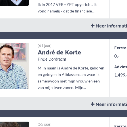
ik in 2017 VERHYPT opgericht. Ik
vond namelijk dat de financiële...
Meer informat
(61 jaar)
Eerste
André de Korte
0,-
Finzie Dordrecht
Advie
Mijn naam is André de Korte, geboren
en getogen in Alblasserdam waar ik
1.499,
samenwoon met mijn vrouw en een
van mijn twee zonen. Mijn...
Meer informat
(55 jaar)
Eerste