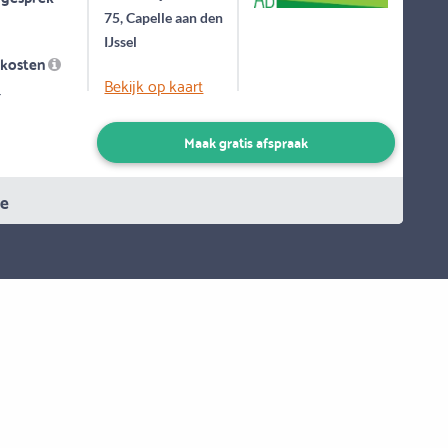
75, Capelle aan den
IJssel
skosten
Bekijk op kaart
-
Maak gratis afspraak
ie