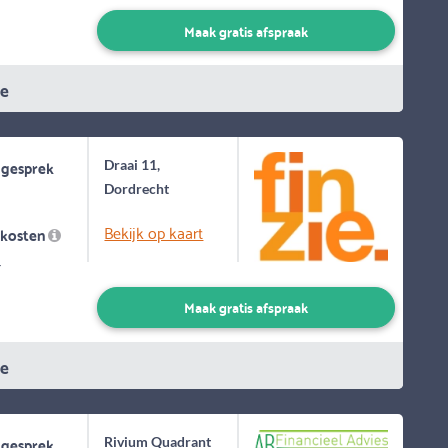
Maak gratis afspraak
ie
 gesprek
Draai 11,
Dordrecht
Bekijk op kaart
skosten
-
Maak gratis afspraak
ie
 gesprek
Rivium Quadrant