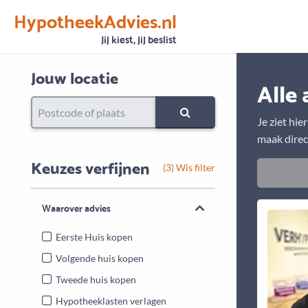
HypotheekAdvies.nl
Vertrouwen
Alle basisgegevens zijn gecontroleerd
Jij kiest, jij beslist
Jouw locatie
Alle 
Je ziet hie
maak direc
Keuzes verfijnen
(3) Wis filter
Waarover advies
Eerste Huis kopen
Volgende huis kopen
Tweede huis kopen
Hypotheeklasten verlagen