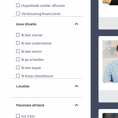
Hypotheek sneller aflossen
Verbouwing financieren
Energiebesparende maatregelen
Jouw situatie
Overwaarde benutten
Ik ben starter
Ik ben ondernemer
Ik ben senior
Ik ga scheiden
Ik ben expat
Ik koop nieuwbouw
Locaties
Maximale afstand
tot 3 km