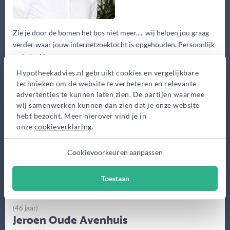
Zie je door de bomen het bos niet meer..... wij helpen jou graag
verder waar jouw internetzoektocht is opgehouden. Persoonlijk
en betrokken...
Hypotheekadvies.nl gebruikt cookies en vergelijkbare
Eerste gesprek
technieken om de website te verbeteren en relevante
0,-
advertenties te kunnen laten zien. De partijen waarmee
wij samenwerken kunnen dan zien dat je onze website
Advieskosten
hebt bezocht. Meer hierover vind je in
2.650,-
onze
cookieverklaring
.
Maak gratis afspraak
Cookievoorkeuren aanpassen
Meer informatie
Toestaan
(46 jaar)
Jeroen Oude Avenhuis