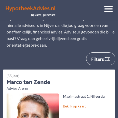
HypotheekAdvies.nl
Hypotheekadviseur Nijverdal
Jij kiest, jij beslist
Op zoek naar een hypotheekadviseur in Nijverdal? Je ziet
hier alle adviseurs in Nijverdal die jou graag voorzien van
onafhankelijk, financieel advies. Adviseur gevonden die bij je
past? Vraag dan geheel vrijblijvend een gratis
oriëntatiegesprek aan.
Filters
(55 jaar)
Marco ten Zende
Advies Arena
Maximastraat 1, Nijverdal
Bekijk op kaart