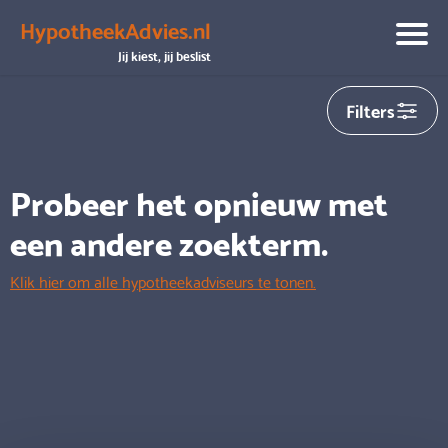
HypotheekAdvies.nl
We hebben helaas
0
adviseurs gevonden die aansluiten op
Jij kiest, jij beslist
jouw zoekopdracht
Filters
Probeer het opnieuw met
een andere zoekterm.
Klik hier om alle hypotheekadviseurs te tonen.