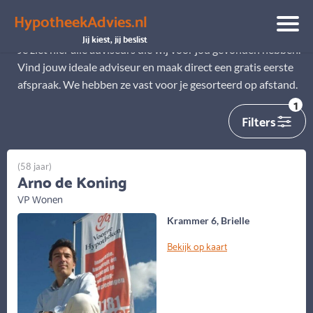
HypotheekAdvies.nl
Alle adviseurs
Jij kiest, jij beslist
Je ziet hier alle adviseurs die wij voor jou gevonden hebben.
Vind jouw ideale adviseur en maak direct een gratis eerste
afspraak. We hebben ze vast voor je gesorteerd op afstand.
1
Filters
(58 jaar)
Arno de Koning
VP Wonen
Krammer 6, Brielle
Bekijk op kaart