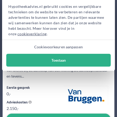
Hypotheekadvies.nl gebruikt cookies en vergelijkbare
Terborgh 14, Rijswijk
technieken om de website te verbeteren en relevante
Bekijk op kaart
advertenties te kunnen laten zien. De partijen waarmee
wij samenwerken kunnen dan zien dat je onze website
hebt bezocht. Meer hierover vind je in
onze
cookieverklaring
.
Cookievoorkeuren aanpassen
Toestaan
Met een ervaring die al meer dan 25 jaar teruggaat ben ik u graag
van dienst bij de aankoop van een woning als aankoopmakelaar
en tevens...
Eerste gesprek
0,-
Advieskosten
2.150,-