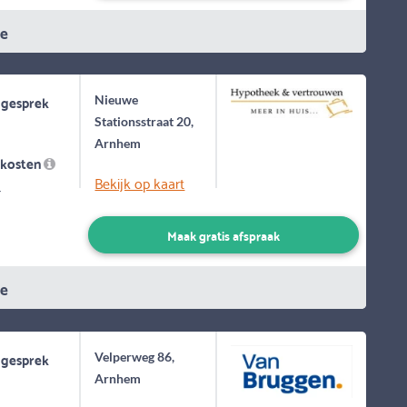
ie
 gesprek
Nieuwe
Stationsstraat 20,
Arnhem
skosten
Bekijk op kaart
-
Maak gratis afspraak
ie
 gesprek
Velperweg 86,
Arnhem