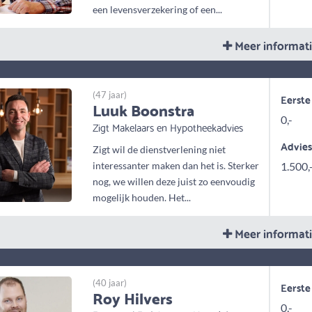
een levensverzekering of een...
Meer informat
(47 jaar)
Eerste
Luuk Boonstra
0,-
Zigt Makelaars en Hypotheekadvies
Advie
Zigt wil de dienstverlening niet
interessanter maken dan het is. Sterker
1.500,
nog, we willen deze juist zo eenvoudig
mogelijk houden. Het...
Meer informat
(40 jaar)
Eerste
Roy Hilvers
0,-