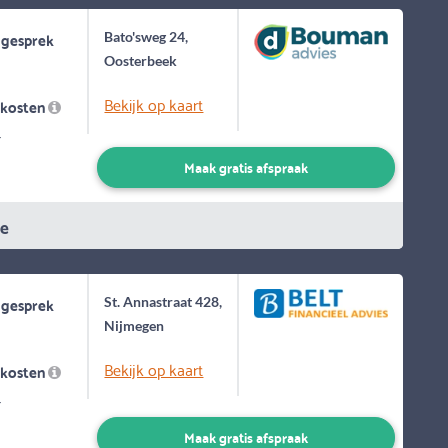
 gesprek
Bato'sweg 24,
Oosterbeek
Bekijk op kaart
skosten
-
Maak gratis afspraak
ie
 gesprek
St. Annastraat 428,
Nijmegen
Bekijk op kaart
skosten
-
Maak gratis afspraak