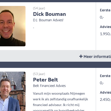
(54 jaar)
Eerste
Dick Bouman
0,-
D.J. Bouman Advies!
Advie
-
1.950,
Meer informat
(53 jaar)
Eerste
Peter Belt
0,-
Belt Financieel Advies
Advie
Vanuit mijn woonplaats Nijmegen
werk ik als zelfstandig onafhankelijk
2.450,
financieel adviseur. Ik richt mij
voornamelijk op hypotheekadvies...