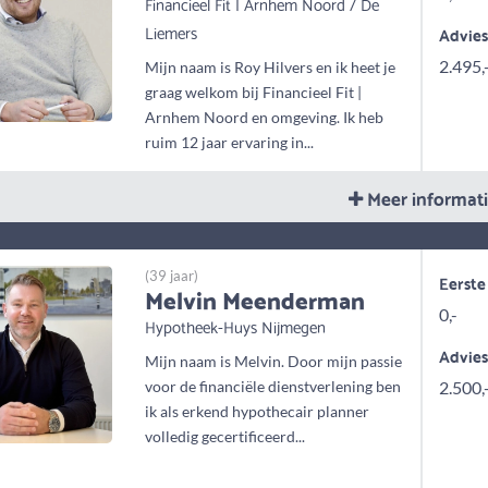
Financieel Fit | Arnhem Noord / De
Liemers
Advie
2.495,
Mijn naam is Roy Hilvers en ik heet je
graag welkom bij Financieel Fit |
Arnhem Noord en omgeving. Ik heb
ruim 12 jaar ervaring in...
Meer informat
(39 jaar)
Eerste
Melvin Meenderman
0,-
Hypotheek-Huys Nijmegen
Advie
Mijn naam is Melvin. Door mijn passie
voor de financiële dienstverlening ben
2.500,
ik als erkend hypothecair planner
volledig gecertificeerd...