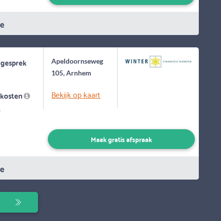
ie
 gesprek
Apeldoornseweg
105, Arnhem
Bekijk op kaart
skosten
-
Maak gratis afspraak
ie