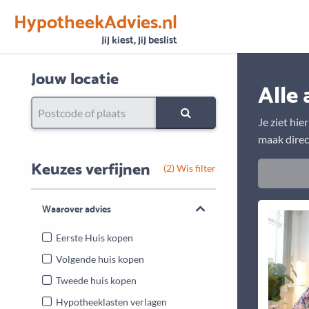
HypotheekAdvies.nl
Vertrouwen
Alle basisgegevens zijn gecontroleerd
Jij kiest, jij beslist
Jouw locatie
Alle 
Je ziet hie
maak direc
Keuzes verfijnen
(2) Wis filter
Waarover advies
Eerste Huis kopen
Volgende huis kopen
Tweede huis kopen
Hypotheeklasten verlagen