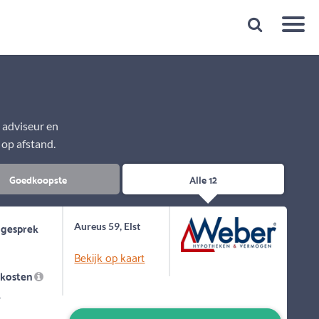
Snelheid
Plan een gratis 1e gesprek binnen 1 minuut
e adviseur en
 op afstand.
Goedkoopste
Alle 12
 gesprek
Aureus 59, Elst
Bekijk op kaart
skosten
-