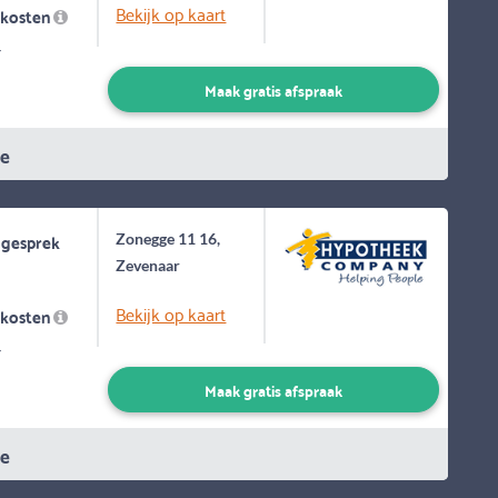
Bekijk op kaart
skosten
-
Maak gratis afspraak
ie
 gesprek
Zonegge 11 16,
Zevenaar
Bekijk op kaart
skosten
-
Maak gratis afspraak
ie