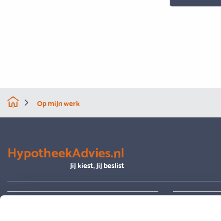
Op mijn werk
HypotheekAdvies.nl
Jij kiest, jij beslist
Alles over advies
Je hypoth