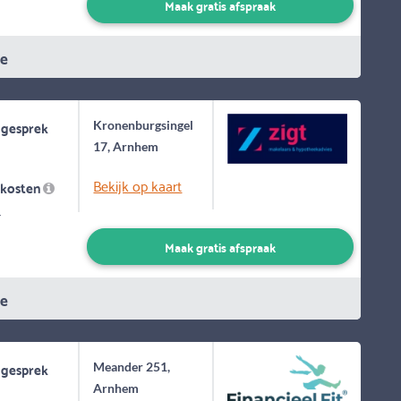
Maak gratis afspraak
ie
 gesprek
Kronenburgsingel
17, Arnhem
Bekijk op kaart
skosten
-
Maak gratis afspraak
ie
 gesprek
Meander 251,
Arnhem