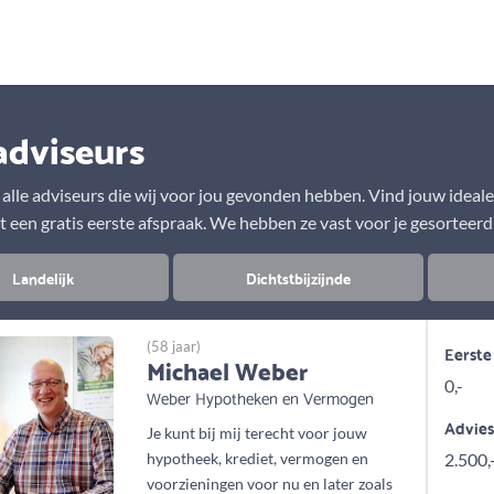
Aanbod
Keuze uit vele onafhankelijke adviseurs
adviseurs
r alle adviseurs die wij voor jou gevonden hebben. Vind jouw ideal
t een gratis eerste afspraak. We hebben ze vast voor je gesorteerd
Landelijk
Dichtstbijzijnde
(58 jaar)
Eerste
Michael Weber
0,-
Weber Hypotheken en Vermogen
Advie
Je kunt bij mij terecht voor jouw
hypotheek, krediet, vermogen en
2.500,
voorzieningen voor nu en later zoals