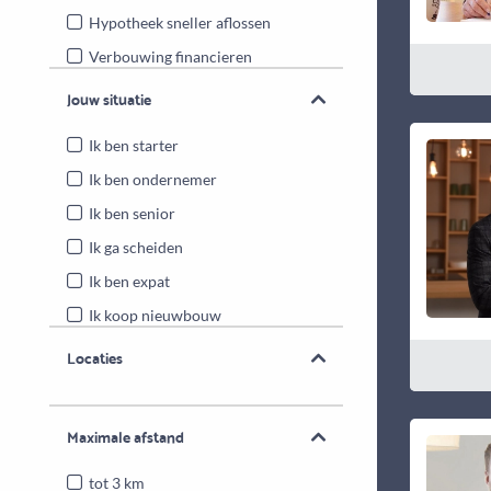
Hypotheek sneller aflossen
Verbouwing financieren
Energiebesparende maatregelen
Jouw situatie
Overwaarde benutten
Ik ben starter
Ik ben ondernemer
Ik ben senior
Ik ga scheiden
Ik ben expat
Ik koop nieuwbouw
Locaties
Maximale afstand
tot 3 km