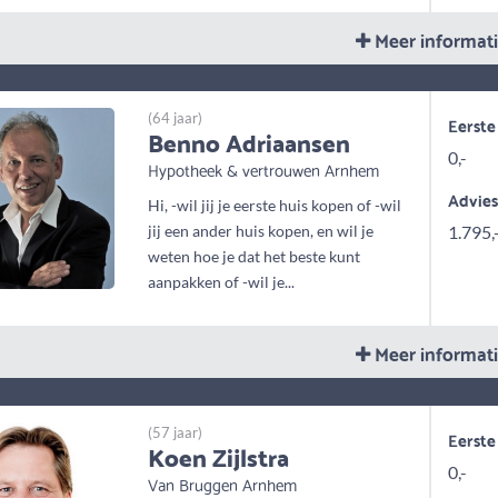
Meer informat
(64 jaar)
Eerste
Benno Adriaansen
0,-
Hypotheek & vertrouwen Arnhem
Advie
Hi, -wil jij je eerste huis kopen of -wil
jij een ander huis kopen, en wil je
1.795,
weten hoe je dat het beste kunt
aanpakken of -wil je...
Meer informat
(57 jaar)
Eerste
Koen Zijlstra
0,-
Van Bruggen Arnhem