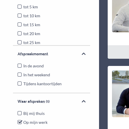
tot 5 km
tot 10 km
tot 15 km
tot 20 km
tot 25 km
Heel Nederland
Afspraakmoment
In de avond
In het weekend
Tijdens kantoortijden
Waar afspreken
(1)
Bij mij thuis
Op mijn werk