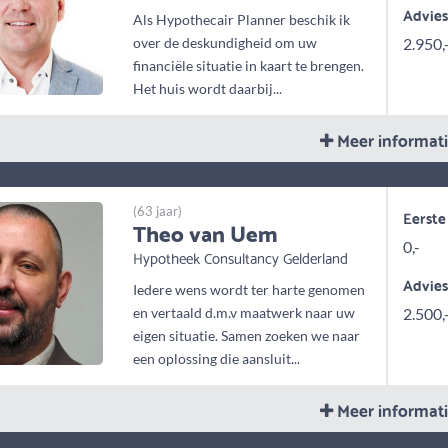
Advie
Als Hypothecair Planner beschik ik
over de deskundigheid om uw
2.950,
financiële situatie in kaart te brengen.
Het huis wordt daarbij...
Meer informat
(63 jaar)
Eerste
Theo van Uem
0,-
Hypotheek Consultancy Gelderland
Advie
Iedere wens wordt ter harte genomen
en vertaald d.m.v maatwerk naar uw
2.500,
eigen situatie. Samen zoeken we naar
een oplossing die aansluit...
Meer informat