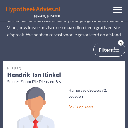
HypotheekAdvies.nl
Alle adviseurs
Jij kiest, jij beslist
Je ziet hier alle adviseurs die wij voor jou gevonden hebben.
Vind jouw ideale adviseur en maak direct een gratis eerste
afspraak. We hebben ze vast voor je gesorteerd op afstand.
1
Filters
(60 jaar)
Hendrik-Jan Rinkel
Succes Financiële Diensten B.V.
Hamersveldseweg 72,
Leusden
Bekijk op kaart