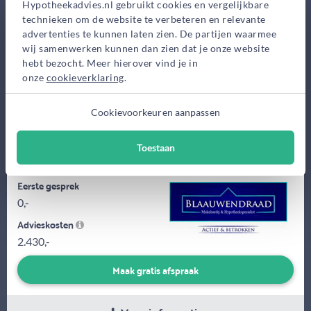
Hypotheekadvies.nl gebruikt cookies en vergelijkbare
Bekijk op kaart
technieken om de website te verbeteren en relevante
advertenties te kunnen laten zien. De partijen waarmee
wij samenwerken kunnen dan zien dat je onze website
hebt bezocht. Meer hierover vind je in
onze
cookieverklaring
.
Cookievoorkeuren aanpassen
Wij zijn een klein familiekantoor van 3 man en zijn sterk in het
ontzorgen van onze klanten. Wij doen het gehele traject van
Toestaan
aankoop...
Eerste gesprek
0,-
Advieskosten
2.430,-
Maak gratis afspraak