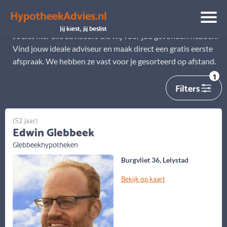
HypotheekAdvies.nl
Alle adviseurs
Jij kiest, jij beslist
Je ziet hier alle adviseurs die wij voor jou gevonden hebben.
Vind jouw ideale adviseur en maak direct een gratis eerste
afspraak. We hebben ze vast voor je gesorteerd op afstand.
1
Filters
(52 jaar)
Edwin Glebbeek
Glebbeekhypotheken
Burgvliet 36, Lelystad
Bekijk op kaart