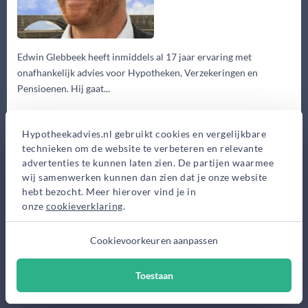
Edwin Glebbeek heeft inmiddels al 17 jaar ervaring met
onafhankelijk advies voor Hypotheken, Verzekeringen en
Pensioenen. Hij gaat...
Eerste gesprek
Hypotheekadvies.nl gebruikt cookies en vergelijkbare
0,-
technieken om de website te verbeteren en relevante
Advieskosten
advertenties te kunnen laten zien. De partijen waarmee
2.500,-
wij samenwerken kunnen dan zien dat je onze website
hebt bezocht. Meer hierover vind je in
Maak gratis afspraak
onze
cookieverklaring
.
Meer informatie
Cookievoorkeuren aanpassen
Toestaan