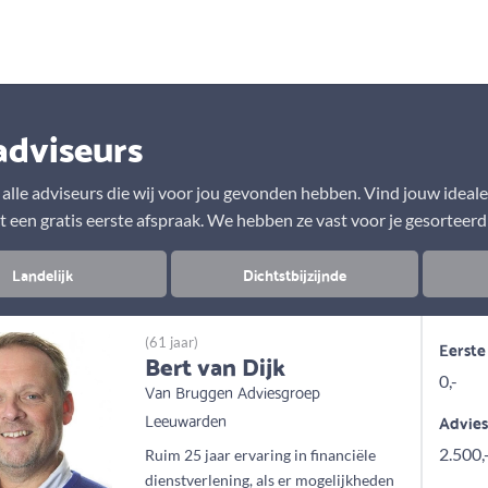
Aanbod
Keuze uit vele onafhankelijke adviseurs
adviseurs
r alle adviseurs die wij voor jou gevonden hebben. Vind jouw ideal
t een gratis eerste afspraak. We hebben ze vast voor je gesorteerd
Landelijk
Dichtstbijzijnde
(61 jaar)
Eerste
Bert van Dijk
0,-
Van Bruggen Adviesgroep
Leeuwarden
Advie
2.500,
Ruim 25 jaar ervaring in financiële
dienstverlening, als er mogelijkheden