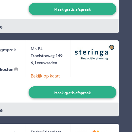
Maak gratis afspraak
ie
 gesprek
Mr. P.J.
Troelstraweg 149-
6, Leeuwarden
skosten
Bekijk op kaart
-
Maak gratis afspraak
ie
Suder Stienplaat