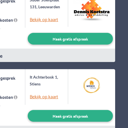
 gesprek
131, Leeuwarden
Bekijk op kaart
skosten
-
Maak gratis afspraak
ie
 gesprek
It Achterbosk 1,
Stiens
Bekijk op kaart
skosten
-
Maak gratis afspraak