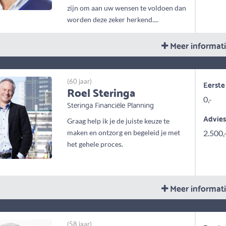
zijn om aan uw wensen te voldoen dan
worden deze zeker herkend....
Meer informat
(60 jaar)
Eerste
Roel Steringa
0,-
Steringa Financiële Planning
Advie
Graag help ik je de juiste keuze te
maken en ontzorg en begeleid je met
2.500,
het gehele proces.
Meer informat
(58 jaar)