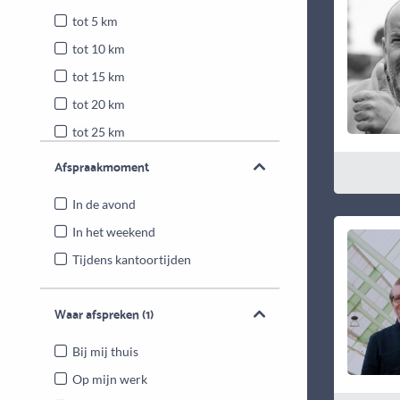
tot 5 km
tot 10 km
tot 15 km
tot 20 km
tot 25 km
Heel Nederland
Afspraakmoment
In de avond
In het weekend
Tijdens kantoortijden
Waar afspreken
(1)
Bij mij thuis
Op mijn werk