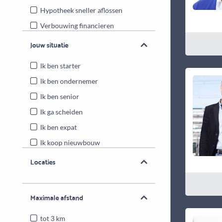
Hypotheek sneller aflossen
Verbouwing financieren
Energiebesparende maatregelen
Jouw situatie
Overwaarde benutten
Ik ben starter
Ik ben ondernemer
Ik ben senior
Ik ga scheiden
Ik ben expat
Ik koop nieuwbouw
Locaties
Maximale afstand
tot 3 km