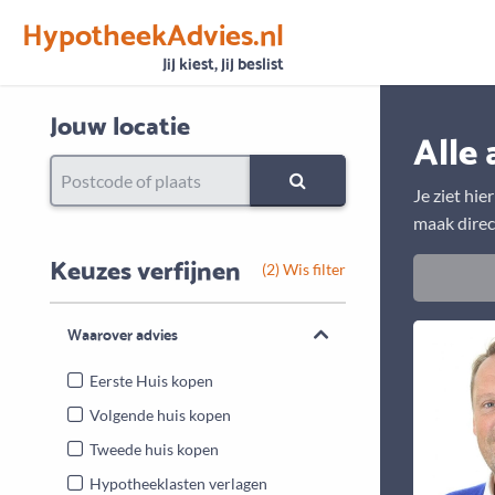
HypotheekAdvies.nl
Vertrouwen
Alle basisgegevens zijn gecontroleerd
Jij kiest, jij beslist
Jouw locatie
Alle 
Je ziet hie
maak direc
Keuzes verfijnen
(2) Wis filter
Waarover advies
Eerste Huis kopen
Volgende huis kopen
Tweede huis kopen
Hypotheeklasten verlagen