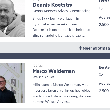
Eerste
Dennis Koetstra
0,-
Dennis Koetstra Advies & Bemiddeling
Advie
Sinds 1997 ben ik werkzaam in
hypotheken en verzekeringen.
2.500,
Belangrijk is om duidelijk en helder te
zijn. Behandel je klant zoals jezelf...
Meer informat
(32 jaar)
Eerste
Marco Weideman
0,-
Weisch Advies
Advie
Mijn naam is Marco Weideman. Met
meerdere jaren ervaring op het gebied
2.500,
van financiële dienstverlening sta ik nu
namens Weisch Advies...