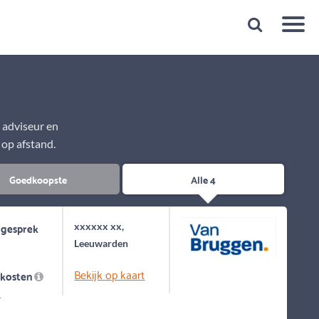
Snelheid
Plan een gratis 1e gesprek binnen 1 minuut
e adviseur en
 op afstand.
Goedkoopste
Alle 4
 gesprek
xxxxxx xx,
Leeuwarden
Bekijk op kaart
skosten
-