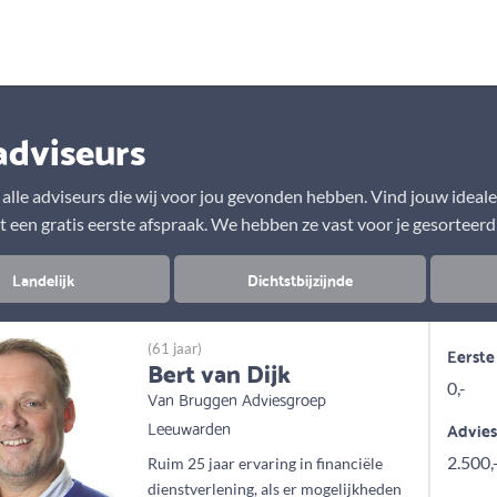
Aanbod
Keuze uit vele onafhankelijke adviseurs
adviseurs
r alle adviseurs die wij voor jou gevonden hebben. Vind jouw ideal
t een gratis eerste afspraak. We hebben ze vast voor je gesorteerd
Landelijk
Dichtstbijzijnde
(61 jaar)
Eerste
Bert van Dijk
0,-
Van Bruggen Adviesgroep
Leeuwarden
Advie
2.500,
Ruim 25 jaar ervaring in financiële
dienstverlening, als er mogelijkheden