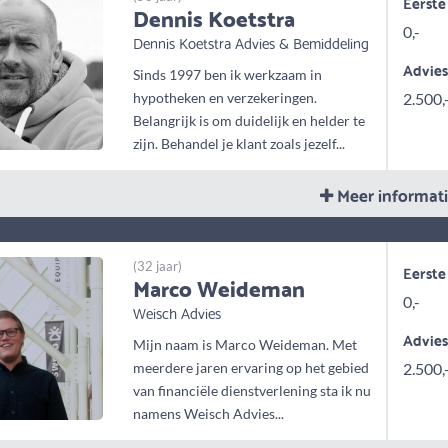
Eerste
Dennis Koetstra
0,-
Dennis Koetstra Advies & Bemiddeling
Advie
Sinds 1997 ben ik werkzaam in
hypotheken en verzekeringen.
2.500,
Belangrijk is om duidelijk en helder te
zijn. Behandel je klant zoals jezelf...
Meer informat
(32 jaar)
Eerste
Marco Weideman
0,-
Weisch Advies
Advie
Mijn naam is Marco Weideman. Met
meerdere jaren ervaring op het gebied
2.500,
van financiële dienstverlening sta ik nu
namens Weisch Advies...