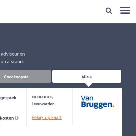
Snelheid
Plan een gratis 1e gesprek binnen 1 minuut
e adviseur en
 op afstand.
Goedkoopste
Alle 4
 gesprek
xxxxxx xx,
Leeuwarden
Bekijk op kaart
skosten
-