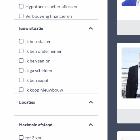
Hypotheek sneller aflossen
Verbouwing financieren
Energiebesparende maatregelen
Jouw situatie
Overwaarde benutten
Ik ben starter
Ik ben ondernemer
Ik ben senior
Ik ga scheiden
Ik ben expat
Ik koop nieuwbouw
Locaties
Maximale afstand
tot 3 km