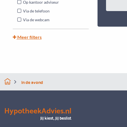
Op kantoor adviseur
Via de telefoon
Via de webcam
Meer filters
In de avond
HypotheekAdvies.nl
Jij kiest, jij beslist