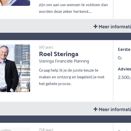
zijn om aan uw wensen te voldoen dan
worden deze zeker herkend....
Meer informat
(60 jaar)
Eerste
Roel Steringa
0,-
Steringa Financiële Planning
Advie
Graag help ik je de juiste keuze te
maken en ontzorg en begeleid je met
2.500,
het gehele proces.
Meer informat
(58 jaar)