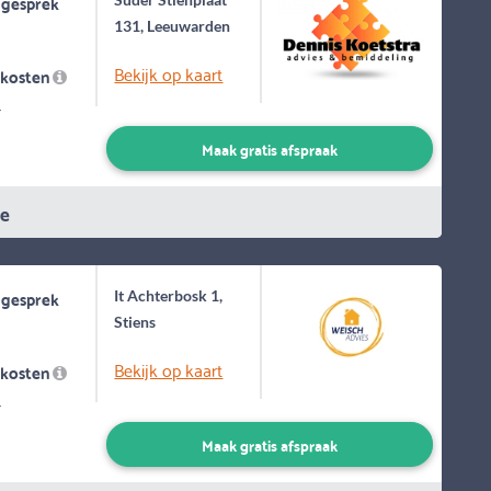
 gesprek
131, Leeuwarden
Bekijk op kaart
skosten
-
Maak gratis afspraak
ie
 gesprek
It Achterbosk 1,
Stiens
Bekijk op kaart
skosten
-
Maak gratis afspraak