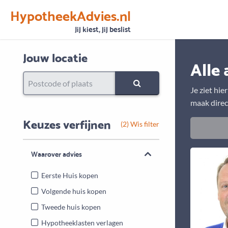
HypotheekAdvies.nl
Vertrouwen
Alle basisgegevens zijn gecontroleerd
Jij kiest, jij beslist
Jouw locatie
Alle 
Je ziet hie
maak direc
Keuzes verfijnen
(2) Wis filter
Waarover advies
Eerste Huis kopen
Volgende huis kopen
Tweede huis kopen
Hypotheeklasten verlagen