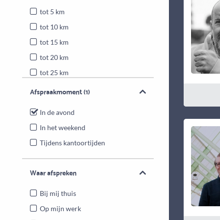
tot 5 km
tot 10 km
tot 15 km
tot 20 km
tot 25 km
Heel Nederland
Afspraakmoment
(1)
In de avond
In het weekend
Tijdens kantoortijden
Waar afspreken
Bij mij thuis
Op mijn werk