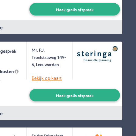
Maak gratis afspraak
ie
 gesprek
Mr. P.J.
Troelstraweg 149-
6, Leeuwarden
skosten
Bekijk op kaart
-
Maak gratis afspraak
ie
Suder Stienplaat