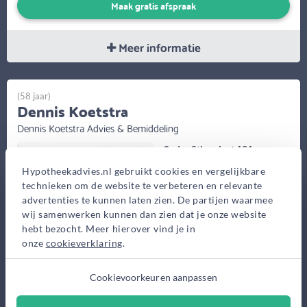
Maak gratis afspraak
Meer informatie
(58 jaar)
Dennis Koetstra
Dennis Koetstra Advies & Bemiddeling
Suder Stienplaat 131,
Leeuwarden
Hypotheekadvies.nl gebruikt cookies en vergelijkbare
technieken om de website te verbeteren en relevante
Bekijk op kaart
advertenties te kunnen laten zien. De partijen waarmee
wij samenwerken kunnen dan zien dat je onze website
hebt bezocht. Meer hierover vind je in
onze
cookieverklaring
.
Cookievoorkeuren aanpassen
Sinds 1997 ben ik werkzaam in hypotheken en verzekeringen.