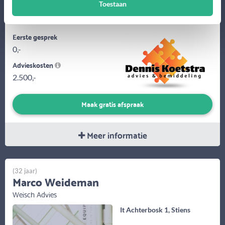
Toestaan
Belangrijk is om duidelijk en helder te zijn. Behandel je klant
zoals jezelf...
Eerste gesprek
0,-
Advieskosten
2.500,-
Maak gratis afspraak
Meer informatie
(32 jaar)
Marco Weideman
Weisch Advies
It Achterbosk 1, Stiens