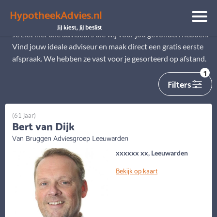
HypotheekAdvies.nl
Alle adviseurs
Jij kiest, jij beslist
Je ziet hier alle adviseurs die wij voor jou gevonden hebben.
Vind jouw ideale adviseur en maak direct een gratis eerste
afspraak. We hebben ze vast voor je gesorteerd op afstand.
1
Filters
(61 jaar)
Bert van Dijk
Van Bruggen Adviesgroep Leeuwarden
xxxxxx xx, Leeuwarden
Bekijk op kaart