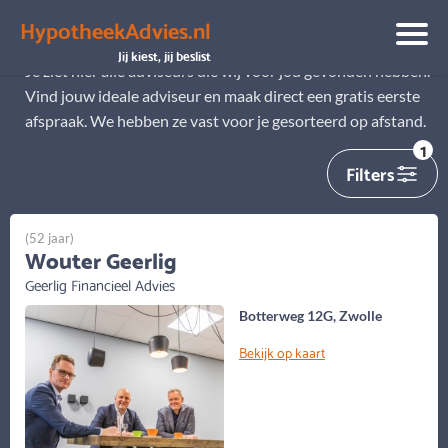
HypotheekAdvies.nl
Alle adviseurs
Jij kiest, jij beslist
Je ziet hier alle adviseurs die wij voor jou gevonden hebben.
Vind jouw ideale adviseur en maak direct een gratis eerste
afspraak. We hebben ze vast voor je gesorteerd op afstand.
1
Filters
(52 jaar)
Wouter Geerlig
Geerlig Financieel Advies
Botterweg 12G, Zwolle
Bekijk op kaart