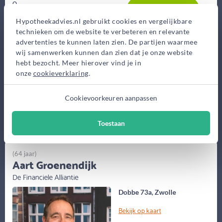
0,-
Advieskosten
Hypotheekadvies.nl gebruikt cookies en vergelijkbare
2.300,-
technieken om de website te verbeteren en relevante
advertenties te kunnen laten zien. De partijen waarmee
wij samenwerken kunnen dan zien dat je onze website
hebt bezocht. Meer hierover vind je in
onze
cookieverklaring
.
Maak gratis afspraak
Cookievoorkeuren aanpassen
Meer informatie
Toestaan
(64 jaar)
Aart Groenendijk
De Financiele Alliantie
Dobbe 73a, Zwolle
Bekijk op kaart