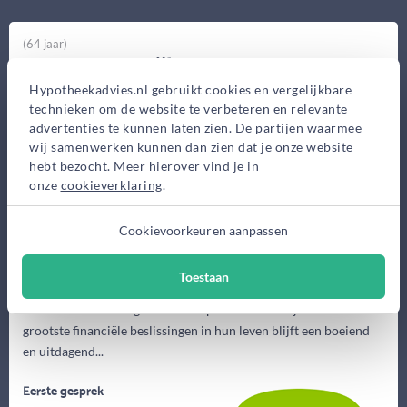
(64 jaar)
Aart Groenendijk
De Financiele Alliantie
Hypotheekadvies.nl gebruikt cookies en vergelijkbare
technieken om de website te verbeteren en relevante
Dobbe 73a, Zwolle
advertenties te kunnen laten zien. De partijen waarmee
Bekijk op kaart
wij samenwerken kunnen dan zien dat je onze website
hebt bezocht. Meer hierover vind je in
onze
cookieverklaring
.
Cookievoorkeuren aanpassen
Toestaan
Het adviseren en begeleiden van particulieren bij een van de
grootste financiële beslissingen in hun leven blijft een boeiend
en uitdagend...
Eerste gesprek