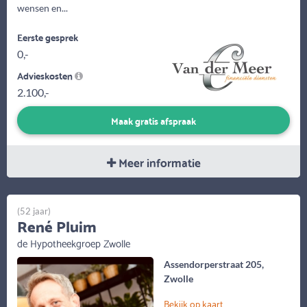
wensen en...
Eerste gesprek
0,-
Advieskosten
2.100,-
Maak gratis afspraak
Meer informatie
(52 jaar)
René Pluim
de Hypotheekgroep Zwolle
Assendorperstraat 205,
Zwolle
Bekijk op kaart