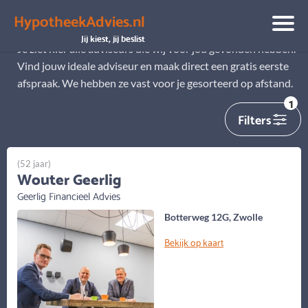
HypotheekAdvies.nl
Alle adviseurs
Jij kiest, jij beslist
Je ziet hier alle adviseurs die wij voor jou gevonden hebben.
Vind jouw ideale adviseur en maak direct een gratis eerste
afspraak. We hebben ze vast voor je gesorteerd op afstand.
1
Filters
(52 jaar)
Wouter Geerlig
Geerlig Financieel Advies
Botterweg 12G, Zwolle
Bekijk op kaart