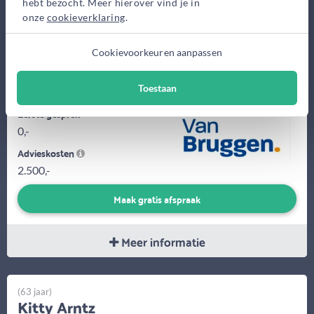
hebt bezocht. Meer hierover vind je in
onze
cookieverklaring
.
Ik ben sinds 1990 werkzaam in de financiële dienstverlening.
Cookievoorkeuren aanpassen
Hypotheekadviseur ben ik al sinds 1998 en vanaf 2011 ben ik
ook Erkend...
Toestaan
Eerste gesprek
0,-
Advieskosten
2.500,-
Maak gratis afspraak
Meer informatie
(63 jaar)
Kitty Arntz