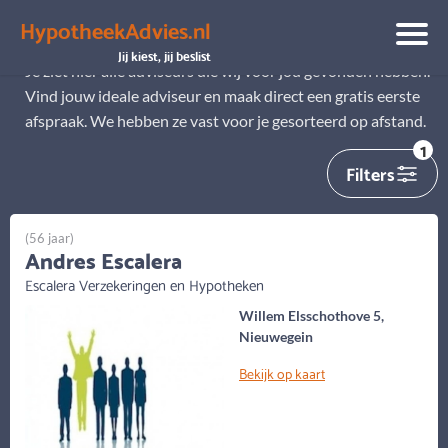
HypotheekAdvies.nl
Alle adviseurs
Jij kiest, jij beslist
Je ziet hier alle adviseurs die wij voor jou gevonden hebben.
Vind jouw ideale adviseur en maak direct een gratis eerste
afspraak. We hebben ze vast voor je gesorteerd op afstand.
1
Filters
(56 jaar)
Andres Escalera
Escalera Verzekeringen en Hypotheken
Willem Elsschothove 5,
Nieuwegein
Bekijk op kaart