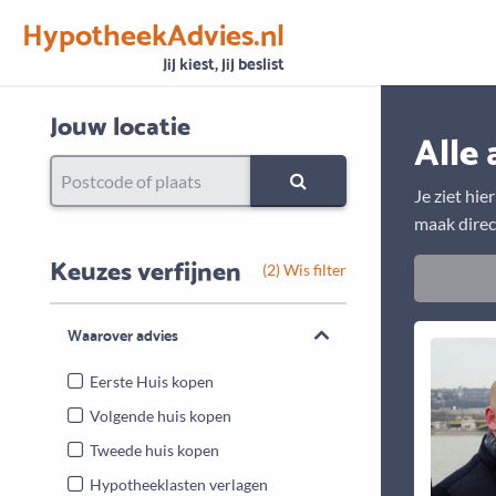
HypotheekAdvies.nl
Vertrouwen
Alle basisgegevens zijn gecontroleerd
Jij kiest, jij beslist
Jouw locatie
Alle 
Je ziet hie
maak direc
Keuzes verfijnen
(2) Wis filter
Waarover advies
Eerste Huis kopen
Volgende huis kopen
Tweede huis kopen
Hypotheeklasten verlagen