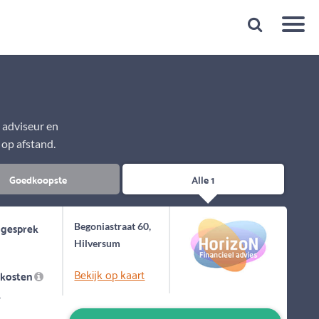
Snelheid
Plan een gratis 1e gesprek binnen 1 minuut
e adviseur en
 op afstand.
Goedkoopste
Alle 1
 gesprek
Begoniastraat 60,
Hilversum
Bekijk op kaart
skosten
-