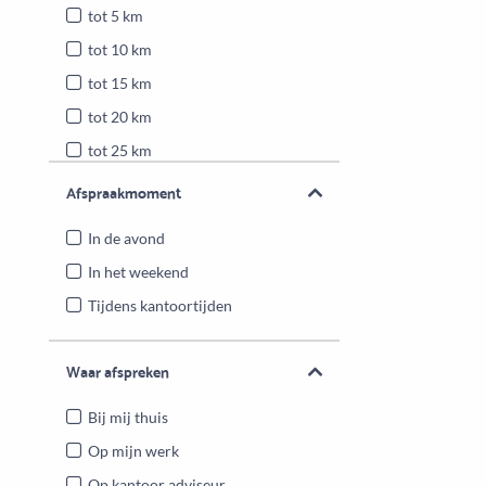
tot 5 km
tot 10 km
tot 15 km
tot 20 km
tot 25 km
Heel Nederland
Afspraakmoment
In de avond
In het weekend
Tijdens kantoortijden
Waar afspreken
Bij mij thuis
Op mijn werk
Op kantoor adviseur