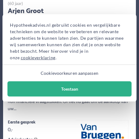
(60 jaar)
Arjen Groot
Van Bruggen Adviesgroep Utrecht
Hypotheekadvies.nl gebruikt cookies en vergelijkbare
Vleutenseweg 474, Utrecht
technieken om de website te verbeteren en relevante
Bekijk op kaart
advertenties te kunnen laten zien. De partijen waarmee
wij samenwerken kunnen dan zien dat je onze website
hebt bezocht. Meer hierover vind je in
onze
cookieverklaring
.
Cookievoorkeuren aanpassen
Toestaan
Al ruim 25 jaar begeleid ik met veel plezier mijn klanten bij al
hun financiële vraagstukken. Of het nu gaat om de aankoop van
uw...
Eerste gesprek
0,-
Advieskosten