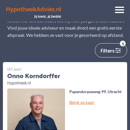
HypotheekAdvies.nl
Alle adviseurs
Jij kiest, jij beslist
Je ziet hier alle adviseurs die wij voor jou gevonden hebben.
Vind jouw ideale adviseur en maak direct een gratis eerste
afspraak. We hebben ze vast voor je gesorteerd op afstand.
1
Filters
(65 jaar)
Onno Korndorffer
Hypotheek.nl
Papendorpseweg 99, Utrecht
Bekijk op kaart