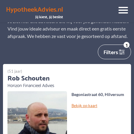
HypotheekAdvies.nl
Alle adviseurs
Jij kiest, jij beslist
Je ziet hier alle adviseurs die wij voor jou gevonden hebben.
Vind jouw ideale adviseur en maak direct een gratis eerste
afspraak. We hebben ze vast voor je gesorteerd op afstand.
1
Filters
(51 jaar)
Rob Schouten
Horizon Financieel Advies
Begoniastraat 60, Hilversum
Bekijk op kaart