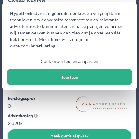
Sezer Arslan
CAN Advies B.V.
Hypotheekadvies.nl gebruikt cookies en vergelijkbare
St.-Jacobsstraat 125, Utrecht
technieken om de website te verbeteren en relevante
advertenties te kunnen laten zien. De partijen waarmee
Bekijk op kaart
wij samenwerken kunnen dan zien dat je onze website
hebt bezocht. Meer hierover vind je in
onze
cookieverklaring
.
Cookievoorkeuren aanpassen
Toestaan
CAN Advies B.V. | Financiële planning.
Eerste gesprek
0,-
Advieskosten
2.890,-
Maak gratis afspraak