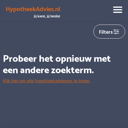
HypotheekAdvies.nl
We hebben helaas
0
adviseurs gevonden die aansluiten op
Jij kiest, jij beslist
jouw zoekopdracht
Filters
Probeer het opnieuw met
een andere zoekterm.
Klik hier om alle hypotheekadviseurs te tonen.