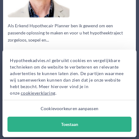
Als Erkend Hypothecair Planner ben ik gewend om een
passende oplossing te maken en voor u het hypotheektraject
zorgeloos, soepel en...
Eerste gesprek
Hypotheekadvies.nl gebruikt cookies en vergelijkbare
0,-
technieken om de website te verbeteren en relevante
Advieskosten
advertenties te kunnen laten zien. De partijen waarmee
2.500,-
wij samenwerken kunnen dan zien dat je onze website
hebt bezocht. Meer hierover vind je in
Maak gratis afspraak
onze
cookieverklaring
.
Meer informatie
Cookievoorkeuren aanpassen
Toestaan