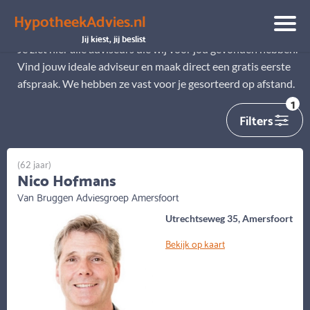
HypotheekAdvies.nl
Alle adviseurs
Jij kiest, jij beslist
Je ziet hier alle adviseurs die wij voor jou gevonden hebben.
Vind jouw ideale adviseur en maak direct een gratis eerste
afspraak. We hebben ze vast voor je gesorteerd op afstand.
1
Filters
(62 jaar)
Nico Hofmans
Van Bruggen Adviesgroep Amersfoort
Utrechtseweg 35, Amersfoort
Bekijk op kaart