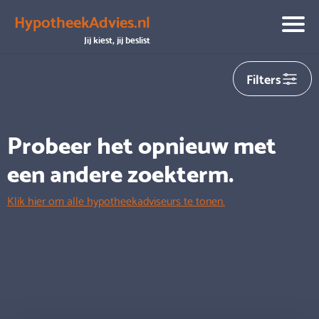
HypotheekAdvies.nl
We hebben helaas
0
adviseurs gevonden die aansluiten op
Jij kiest, jij beslist
jouw zoekopdracht
Filters
Probeer het opnieuw met
een andere zoekterm.
Klik hier om alle hypotheekadviseurs te tonen.