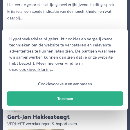
Het eerste gesprek is altijd geheel vrijblijvend. In dit gesprek
krijg je al een goede indicatie van de mogelijkheden en wat
daarbij...
Eerste gesprek
0,-
Hypotheekadvies.nl gebruikt cookies en vergelijkbare
technieken om de website te verbeteren en relevante
Advieskosten
advertenties te kunnen laten zien. De partijen waarmee
2.500,-
wij samenwerken kunnen dan zien dat je onze website
hebt bezocht. Meer hierover vind je in
onze
cookieverklaring
.
Maak gratis afspraak
Cookievoorkeuren aanpassen
Meer informatie
Toestaan
(58 jaar)
Gert-Jan Hakkesteegt
VERHYPT verzekeringen & hypotheken