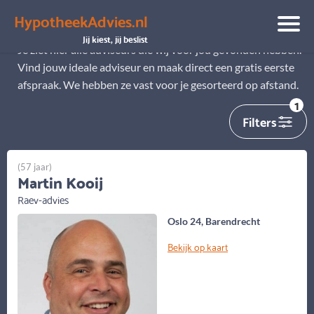
HypotheekAdvies.nl
Alle adviseurs
Jij kiest, jij beslist
Je ziet hier alle adviseurs die wij voor jou gevonden hebben.
Vind jouw ideale adviseur en maak direct een gratis eerste
afspraak. We hebben ze vast voor je gesorteerd op afstand.
1
Filters
(57 jaar)
Martin Kooij
Raev-advies
Oslo 24, Barendrecht
Bekijk op kaart