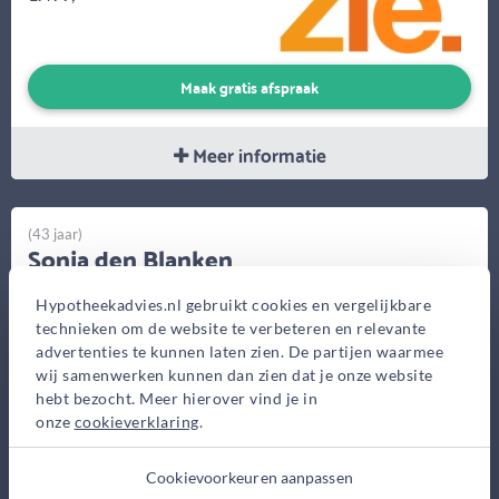
Maak gratis afspraak
Meer informatie
(43 jaar)
Sonja den Blanken
Sonja Financieel Advies
Hypotheekadvies.nl gebruikt cookies en vergelijkbare
Rijksweg 54, Naarden
technieken om de website te verbeteren en relevante
advertenties te kunnen laten zien. De partijen waarmee
Bekijk op kaart
wij samenwerken kunnen dan zien dat je onze website
hebt bezocht. Meer hierover vind je in
onze
cookieverklaring
.
Cookievoorkeuren aanpassen