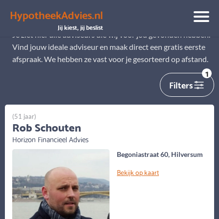
HypotheekAdvies.nl
Alle adviseurs
Jij kiest, jij beslist
Je ziet hier alle adviseurs die wij voor jou gevonden hebben.
Vind jouw ideale adviseur en maak direct een gratis eerste
afspraak. We hebben ze vast voor je gesorteerd op afstand.
1
Filters
(51 jaar)
Rob Schouten
Horizon Financieel Advies
Begoniastraat 60, Hilversum
Bekijk op kaart