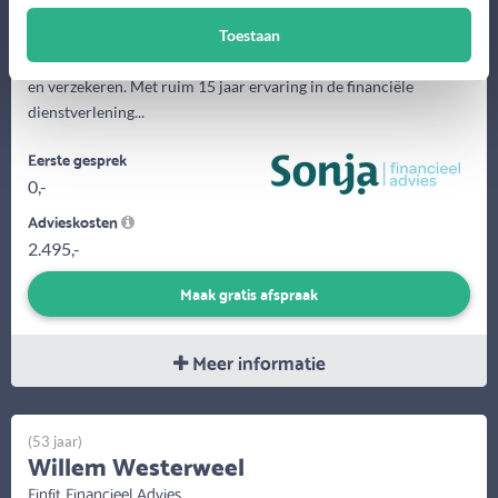
Toestaan
Persoonlijk advies en begeleiding op het gebied van hypotheken
en verzekeren. Met ruim 15 jaar ervaring in de financiële
dienstverlening...
Eerste gesprek
0,-
Advieskosten
2.495,-
Maak gratis afspraak
Meer informatie
(53 jaar)
Willem Westerweel
Finfit Financieel Advies