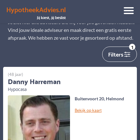
HypotheekAdvies.nl
Alle adviseurs
Jij kiest, jij beslist
Je ziet hier alle adviseurs die wij voor jou gevonden hebben.
Vind jouw ideale adviseur en maak direct een gratis eerste
afspraak. We hebben ze vast voor je gesorteerd op afstand.
1
Filters
(48 jaar)
Danny Harreman
Hypocasa
Buitenvoort 20, Helmond
Bekijk op kaart