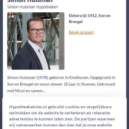
Simon Hulsman Hypotheken
Ekkersrijt 1412, Son en
Breugel
Bekijk op kaart
Simon Hulsman (1978), geboren in Eindhoven. Opgegroeid in
Son en Breugel en woon alweer 10 jaar in Nuenen. Getrouwd
met Nicol en samen...
Eerste gesprek
Hypotheekadvies.nl gebruikt cookies en vergelijkbare
0,-
technieken om de website te verbeteren en relevante
Advieskosten
advertenties te kunnen laten zien. De partijen waarmee
wij samenwerken kunnen dan zien dat je onze website
2.325,-